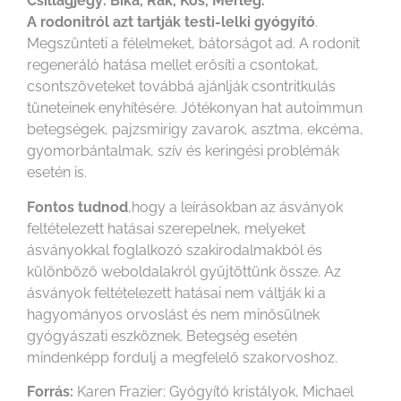
Csillagjegy: Bika, Rák, Kos, Mérleg.
A rodonitról azt tartják testi-lelki gyógyító
.
Megszünteti a félelmeket, bátorságot ad. A rodonit
regeneráló hatása mellet erősíti a csontokat,
csontszöveteket továbbá ajánlják csontritkulás
tüneteinek enyhítésére. Jótékonyan hat autoimmun
betegségek, pajzsmirigy zavarok, asztma, ekcéma,
gyomorbántalmak, szív és keringési problémák
esetén is.
Fontos tudnod
,hogy a leírásokban az ásványok
feltételezett hatásai szerepelnek, melyeket
ásványokkal foglalkozó szakirodalmakból és
különböző weboldalakról gyűjtöttünk össze. Az
ásványok feltételezett hatásai nem váltják ki a
hagyományos orvoslást és nem minősülnek
gyógyászati eszköznek. Betegség esetén
mindenképp fordulj a megfelelő szakorvoshoz.
Forrás:
Karen Frazier: Gyógyító kristályok, Michael