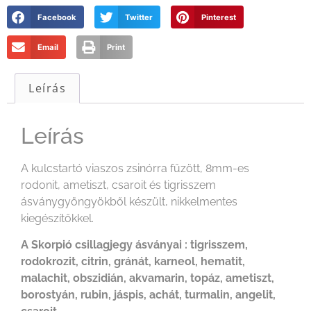
Facebook
Twitter
Pinterest
Email
Print
Leírás
Leírás
A kulcstartó viaszos zsinórra fűzött, 8mm-es
rodonit, ametiszt, csaroit és tigrisszem
ásványgyöngyökből készült, nikkelmentes
kiegészítőkkel.
A Skorpió csillagjegy ásványai : tigrisszem,
rodokrozit, citrin, gránát, karneol, hematit,
malachit, obszidián, akvamarin, topáz, ametiszt,
borostyán, rubin, jáspis, achát, turmalin, angelit,