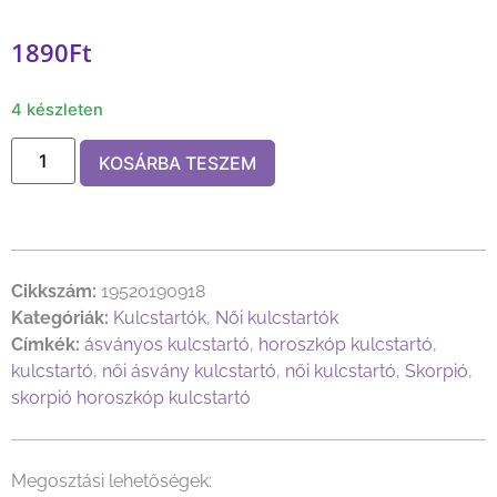
1890
Ft
4 készleten
KOSÁRBA TESZEM
Cikkszám:
19520190918
Kategóriák:
Kulcstartók
,
Női kulcstartók
Címkék:
ásványos kulcstartó
,
horoszkóp kulcstartó
,
kulcstartó
,
női ásvány kulcstartó
,
női kulcstartó
,
Skorpió
,
skorpió horoszkóp kulcstartó
Megosztási lehetőségek: