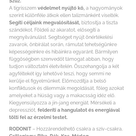
Szűz.
A tigrisszem
védelmet nyújtó kő,
a hagyományok
szerint különféle átkok ellen talizmánként viselték.
Segíti céljaink megvalósítását,
biztosítja a tiszta
szándékot. Földeli az akaratot, elősegíti a
megnyilvánulást. Segítséget nyújt önértékelési
zavarok, önbírálat során, rámutat tehetségünkre
képességeinkre és hibáinkra egyaránt. Bármilyen
függőségben szenvedőt támogat abban, hogy
tudjon változtatni életvitelén. Összehangolja a két
agyféltekét így lehetővé teszi, hogy semmi ne
kerülje el figyelmünket. Előmozdítja a belső
konfliktusok és dilemmák megoldását, főleg azokat
amelyeket a hiúság vagy a makacsság idéz elő.
Kiegyensúlyozza a jin-jang energiát. Mérsékeli a
depressziót,
felderíti a hangulatot és energiával
tölti fel az érzelmi testet.
RODONIT
– Hozzárendelhető csakra a szív-csakra.