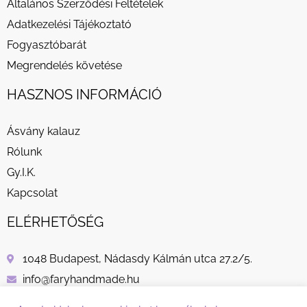
Általános Szerződési Feltételek
Adatkezelési Tájékoztató
Fogyasztóbarát
Megrendelés követése
HASZNOS INFORMÁCIÓ
Ásvány kalauz
Rólunk
Gy.I.K.
Kapcsolat
ELÉRHETŐSÉG
1048 Budapest, Nádasdy Kálmán utca 27.2/5.
info@faryhandmade.hu
+36 30 232 8882