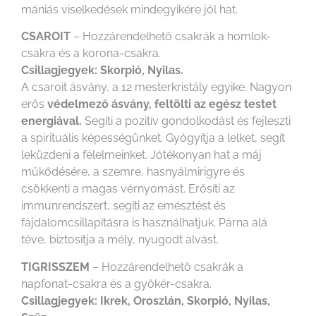
mániás viselkedések mindegyikére jól hat.
CSAROIT
– Hozzárendelhető csakrák a homlok-
csakra és a korona-csakra.
Csillagjegyek: Skorpió, Nyilas.
A csaroit ásvány, a 12 mesterkristály egyike. Nagyon
erős
védelmező ásvány, feltölti az egész testet
energiával.
Segíti a pozitív gondolkodást és fejleszti
a spirituális képességünket. Gyógyítja a lelket, segít
leküzdeni a félelmeinket. Jótékonyan hat a máj
működésére, a szemre, hasnyálmirigyre és
csökkenti a magas vérnyomást. Erősíti az
immunrendszert, segíti az emésztést és
fájdalomcsillapításra is használhatjuk. Párna alá
téve, biztosítja a mély, nyugodt alvást.
TIGRISSZEM
– Hozzárendelhető csakrák a
napfonat-csakra és a gyökér-csakra.
Csillagjegyek: Ikrek, Oroszlán, Skorpió, Nyilas,