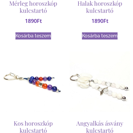
Mérleg horoszkóp
Halak horoszkóp
kulcstartó
kulcstartó
1890
Ft
1890
Ft
Kosárba teszem
Kosárba teszem
Kos horoszkóp
Angyalkás ásvány
kulcstartó
kulcstartó