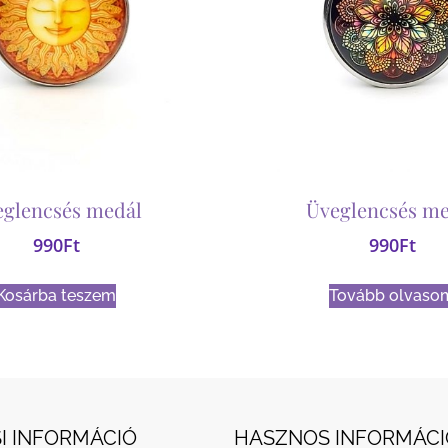
eglencsés medál
Üveglencsés me
990
Ft
990
Ft
Kosárba teszem
Tovább olvaso
I INFORMÁCIÓ
HASZNOS INFORMÁCI