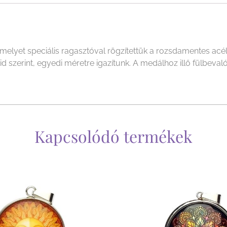
yet speciális ragasztóval rögzítettük a rozsdamentes acél f
szerint, egyedi méretre igazítunk. A medálhoz illő fülbevalót
Kapcsolódó termékek