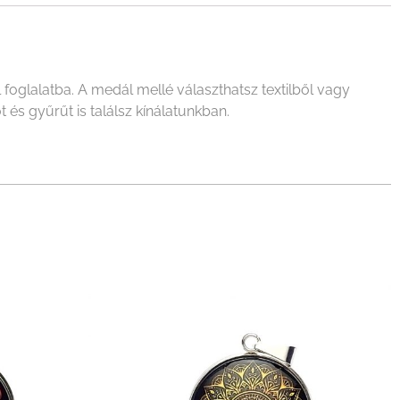
oglalatba. A medál mellé választhatsz textilből vagy
 és gyűrűt is találsz kínálatunkban.