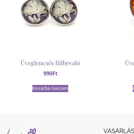
Üveglencsés fülbevaló
Üv
990
Ft
Kosárba teszem
VÁSÁRLÁS