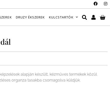
SZEREK
DRUZY ÉKSZEREK
KULCSTARTÓK
dál
épzelések alapján készült, kézműves termékek közül
ízléses organza tasakba csomagolva küldjük.