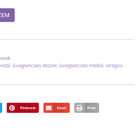
ZEM
zerek
edál
,
üveglencsés ékszer
,
üveglencsés medál
,
virágos
Pinterest
Email
Print