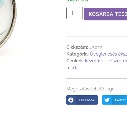
KOSÁRBA TES
Cikkszám:
47077
Kategória:
Üveglencsés éks
Címkék:
kézműves ékszer
,
m
medál
Megosztási lehetőségek:
Facebook
Twitter