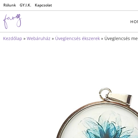
Rólunk
GY.I.K.
Kapcsolat
HO
Kezdőlap
»
Webáruház
»
Üveglencsés ékszerek
»
Üveglencsés me