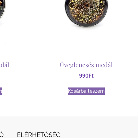
dál
Üveglencsés medál
990
Ft
m
Kosárba teszem
Ó
ELÉRHETŐSÉG