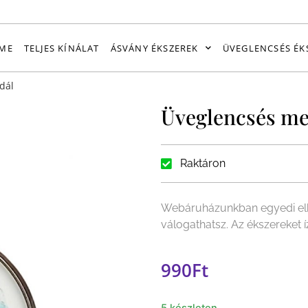
ME
TELJES KÍNÁLAT
ÁSVÁNY ÉKSZEREK
ÜVEGLENCSÉS ÉK
dál
Üveglencsés me
Raktáron
Webáruházunkban egyedi elk
válogathatsz. Az ékszereket 
990
Ft
5 készleten