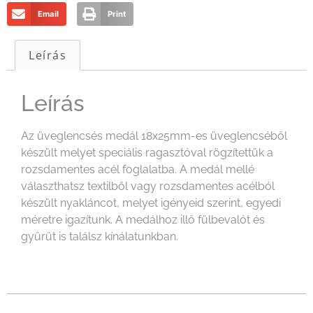
Email
Print
Leírás
Leírás
Az üveglencsés medál 18x25mm-es üveglencséből
készült melyet speciális ragasztóval rögzítettük a
rozsdamentes acél foglalatba. A medál mellé
választhatsz textilből vagy rozsdamentes acélból
készült nyakláncot, melyet igényeid szerint, egyedi
méretre igazítunk. A medálhoz illő fülbevalót és
gyűrűt is találsz kínálatunkban.