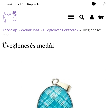
Rólunk
GY.I.K.
Kapcsolat
Kezdőlap
»
Webáruház
»
Üveglencsés ékszerek
»
Üveglencsés
medál
Üveglencsés medál