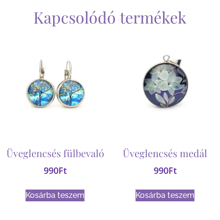
Kapcsolódó termékek
Üveglencsés fülbevaló
Üveglencsés medál
990
Ft
990
Ft
Kosárba teszem
Kosárba teszem