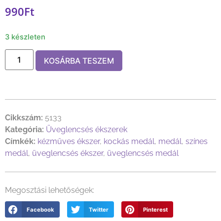
990
Ft
3 készleten
KOSÁRBA TESZEM
Cikkszám:
5133
Kategória:
Üveglencsés ékszerek
Címkék:
kézműves ékszer
,
kockás medál
,
medál
,
színes
medál
,
üveglencsés ékszer
,
üveglencsés medál
Megosztási lehetőségek:
Facebook
Twitter
Pinterest