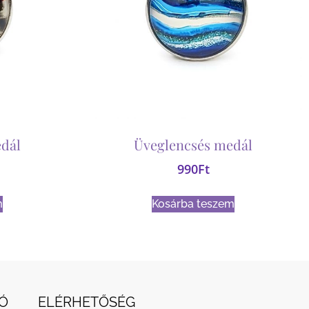
dál
Üveglencsés medál
990
Ft
m
Kosárba teszem
Ó
ELÉRHETŐSÉG