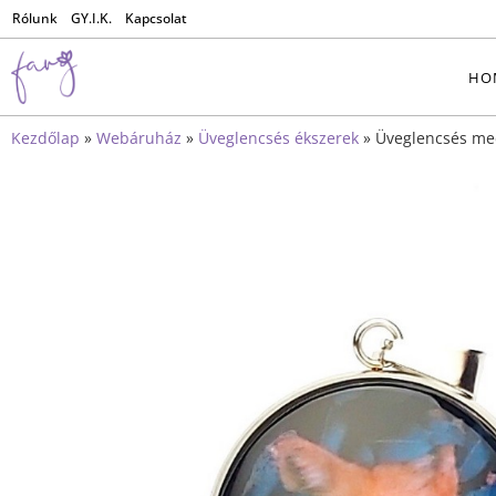
Rólunk
GY.I.K.
Kapcsolat
HO
Kezdőlap
»
Webáruház
»
Üveglencsés ékszerek
»
Üveglencsés me