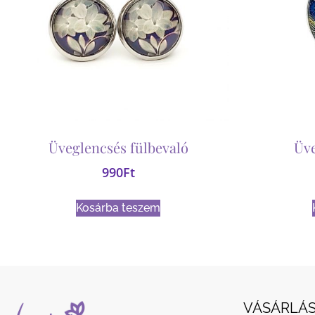
Üveglencsés fülbevaló
Üv
990
Ft
Kosárba teszem
VÁSÁRLÁS