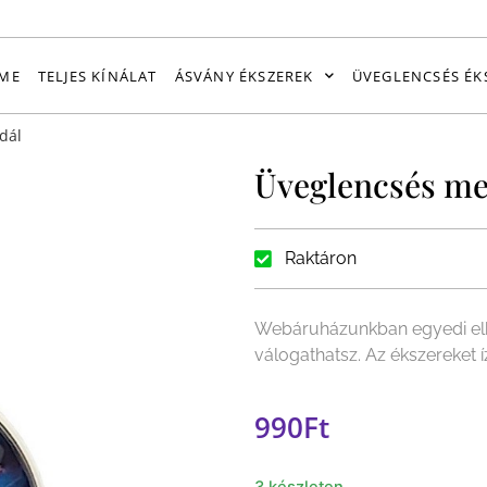
ME
TELJES KÍNÁLAT
ÁSVÁNY ÉKSZEREK
ÜVEGLENCSÉS ÉK
dál
Üveglencsés me
Raktáron
Webáruházunkban egyedi elk
válogathatsz. Az ékszereket
990
Ft
3 készleten