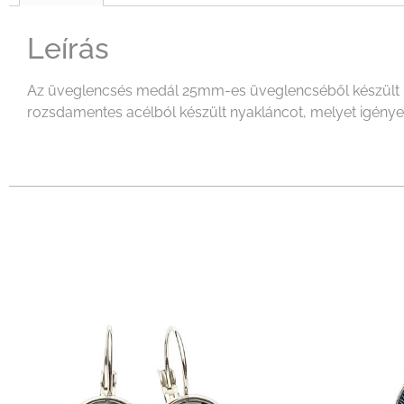
Leírás
Az üveglencsés medál 25mm-es üveglencséből készült mel
rozsdamentes acélból készült nyakláncot, melyet igényeid 