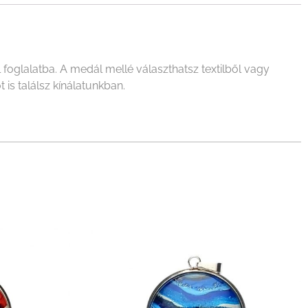
oglalatba. A medál mellé választhatsz textilből vagy
 is találsz kínálatunkban.