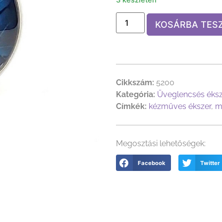
KOSÁRBA TES
Cikkszám:
5200
Kategória:
Üveglencsés éks
Címkék:
kézműves ékszer
,
m
Megosztási lehetőségek:
Facebook
Twitter