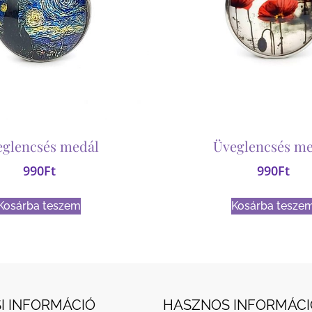
eglencsés medál
Üveglencsés me
990
Ft
990
Ft
Kosárba teszem
Kosárba tesze
I INFORMÁCIÓ
HASZNOS INFORMÁCI