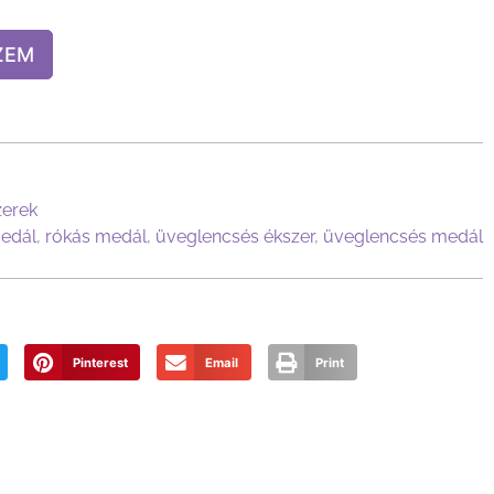
ZEM
zerek
edál
,
rókás medál
,
üveglencsés ékszer
,
üveglencsés medál
Pinterest
Email
Print