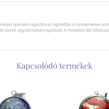
yet speciális ragasztóval rögzítettük a rozsdamentes acél f
szerint, egyedi méretre igazítunk. A medálhoz illő fülbevalót
Kapcsolódó termékek