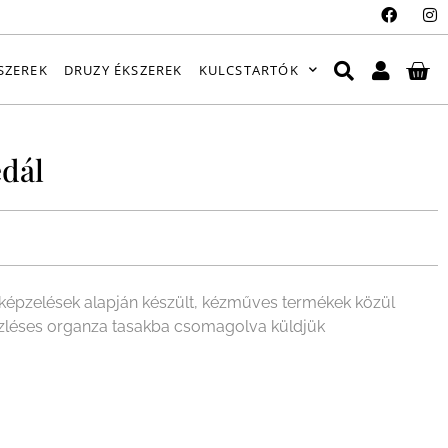
SZEREK
DRUZY ÉKSZEREK
KULCSTARTÓK
dál
épzelések alapján készült, kézműves termékek közül
 ízléses organza tasakba csomagolva küldjük