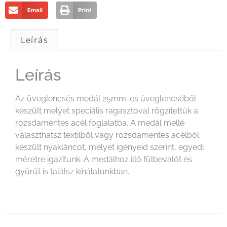
Email
Print
Leírás
Leírás
Az üveglencsés medál 25mm-es üveglencséből
készült melyet speciális ragasztóval rögzítettük a
rozsdamentes acél foglalatba. A medál mellé
választhatsz textilből vagy rozsdamentes acélból
készült nyakláncot, melyet igényeid szerint, egyedi
méretre igazítunk. A medálhoz illő fülbevalót és
gyűrűt is találsz kínálatunkban.