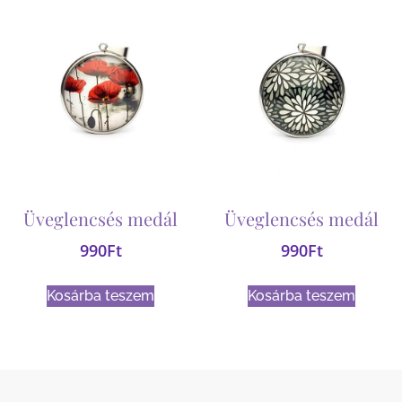
Üveglencsés medál
Üveglencsés medál
990
Ft
990
Ft
Kosárba teszem
Kosárba teszem