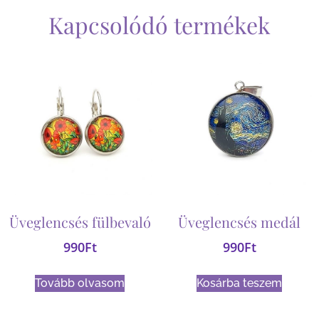
Kapcsolódó termékek
Üveglencsés fülbevaló
Üveglencsés medál
990
Ft
990
Ft
Tovább olvasom
Kosárba teszem