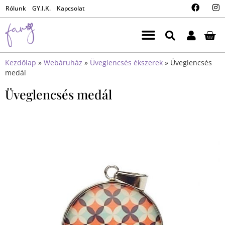
Rólunk
GY.I.K.
Kapcsolat
Kezdőlap
»
Webáruház
»
Üveglencsés ékszerek
»
Üveglencsés
medál
Üveglencsés medál