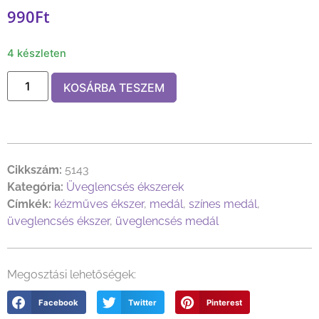
990
Ft
4 készleten
KOSÁRBA TESZEM
Cikkszám:
5143
Kategória:
Üveglencsés ékszerek
Címkék:
kézműves ékszer
,
medál
,
színes medál
,
üveglencsés ékszer
,
üveglencsés medál
Megosztási lehetőségek:
Facebook
Twitter
Pinterest