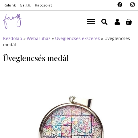
Rólunk
GY.I.K.
Kapcsolat
Kezdőlap
»
Webáruház
»
Üveglencsés ékszerek
»
Üveglencsés
medál
Üveglencsés medál