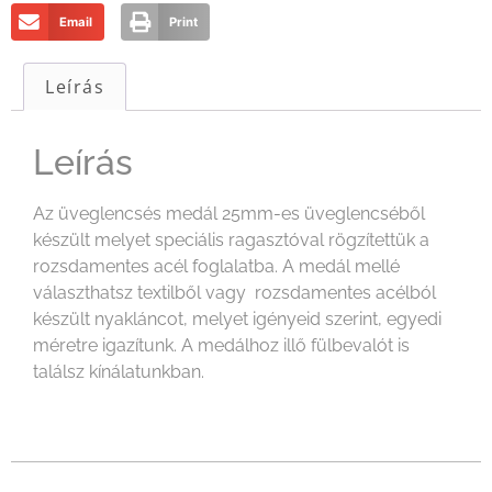
Email
Print
Leírás
Leírás
Az üveglencsés medál 25mm-es üveglencséből
készült melyet speciális ragasztóval rögzítettük a
rozsdamentes acél foglalatba. A medál mellé
választhatsz textilből vagy rozsdamentes acélból
készült nyakláncot, melyet igényeid szerint, egyedi
méretre igazítunk. A medálhoz illő fülbevalót is
találsz kínálatunkban.