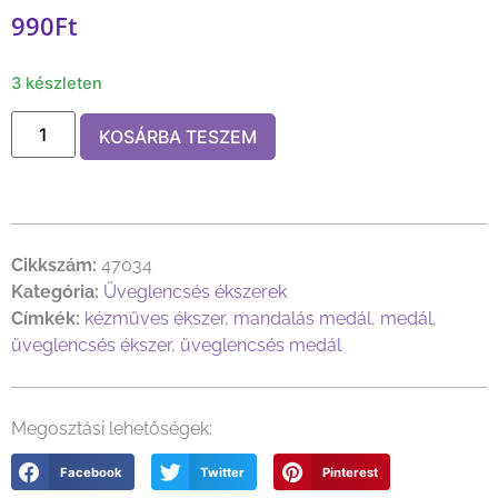
990
Ft
3 készleten
KOSÁRBA TESZEM
Cikkszám:
47034
Kategória:
Üveglencsés ékszerek
Címkék:
kézműves ékszer
,
mandalás medál
,
medál
,
üveglencsés ékszer
,
üveglencsés medál
Megosztási lehetőségek:
Facebook
Twitter
Pinterest