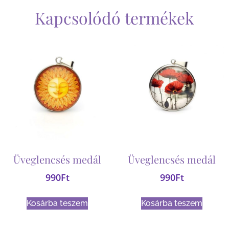
Kapcsolódó termékek
Üveglencsés medál
Üveglencsés medál
990
Ft
990
Ft
Kosárba teszem
Kosárba teszem