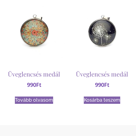
Üveglencsés medál
Üveglencsés medál
990
Ft
990
Ft
Tovább olvasom
Kosárba teszem