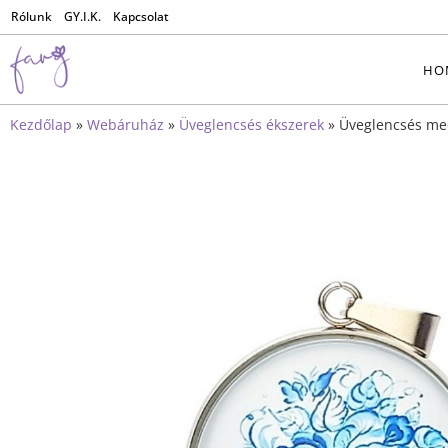
Rólunk
GY.I.K.
Kapcsolat
HO
Kezdőlap
»
Webáruház
»
Üveglencsés ékszerek
»
Üveglencsés me