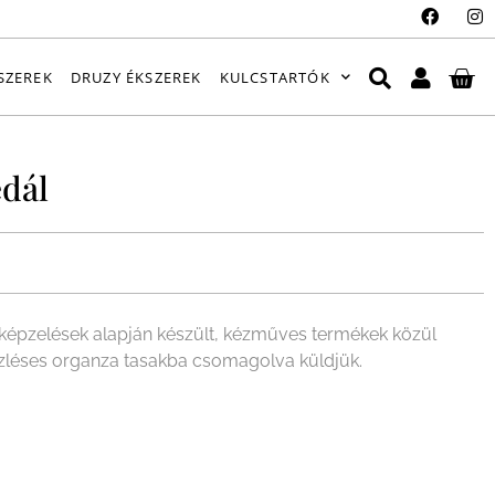
SZEREK
DRUZY ÉKSZEREK
KULCSTARTÓK
dál
épzelések alapján készült, kézműves termékek közül
ízléses organza tasakba csomagolva küldjük.