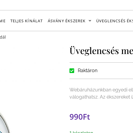
ME
TELJES KÍNÁLAT
ÁSVÁNY ÉKSZEREK
ÜVEGLENCSÉS ÉK
dál
Üveglencsés me
Raktáron
Webáruházunkban egyedi elk
válogathatsz. Az ékszereket 
990
Ft
1 készleten