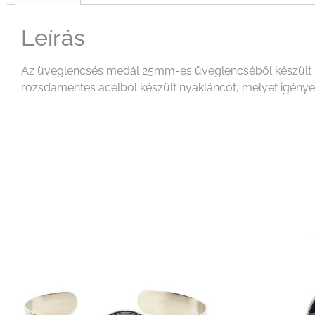
Leírás
Az üveglencsés medál 25mm-es üveglencséből készült mel
rozsdamentes acélból készült nyakláncot, melyet igényeid 