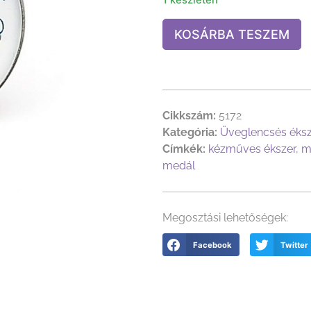
KOSÁRBA TESZEM
Cikkszám:
5172
Kategória:
Üveglencsés éks
Címkék:
kézműves ékszer
,
m
medál
Megosztási lehetőségek:
Facebook
Twitter