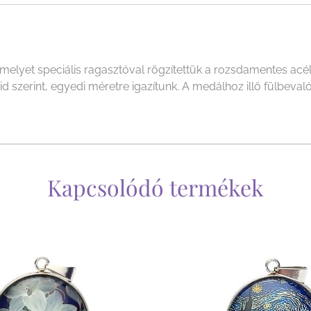
yet speciális ragasztóval rögzítettük a rozsdamentes acél f
szerint, egyedi méretre igazítunk. A medálhoz illő fülbevalót
Kapcsolódó termékek