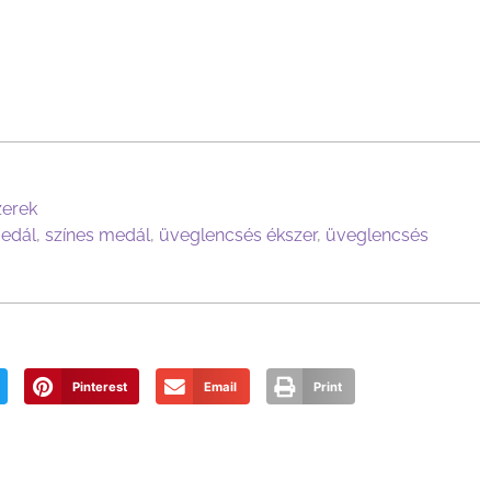
zerek
edál
,
színes medál
,
üveglencsés ékszer
,
üveglencsés
Pinterest
Email
Print