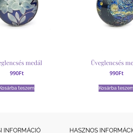
eglencsés medál
Üveglencsés me
990
Ft
990
Ft
Kosárba teszem
Kosárba tesze
I INFORMÁCIÓ
HASZNOS INFORMÁCI