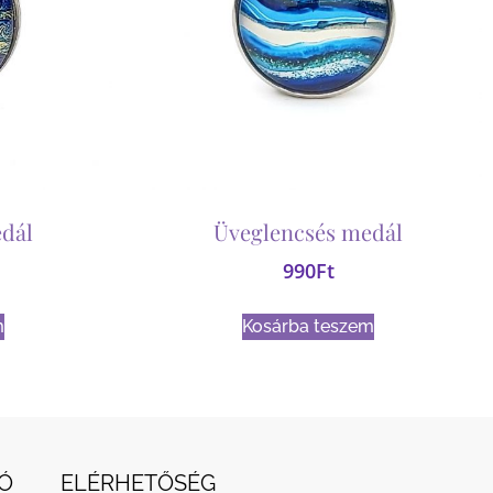
dál
Üveglencsés medál
990
Ft
m
Kosárba teszem
Ó
ELÉRHETŐSÉG