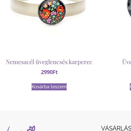
Nemesacél üveglencsés karperec
Üv
2990
Ft
Kosárba teszem
VÁSÁRLÁS