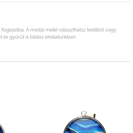
oglalatba. A medál mellé választhatsz textilből vagy
 és gyűrűt is találsz kínálatunkban.