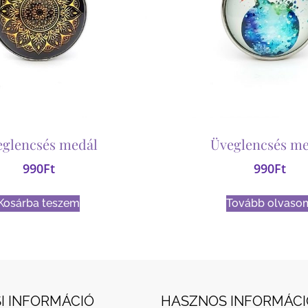
eglencsés medál
Üveglencsés me
990
Ft
990
Ft
Kosárba teszem
Tovább olvaso
I INFORMÁCIÓ
HASZNOS INFORMÁCI