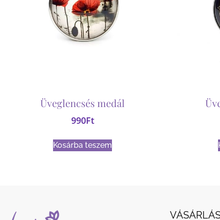
Üveglencsés medál
Üv
990
Ft
Kosárba teszem
VÁSÁRLÁS