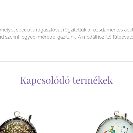
yet speciális ragasztóval rögzítettük a rozsdamentes acél f
szerint, egyedi méretre igazítunk. A medálhoz illő fülbevalót 
Kapcsolódó termékek