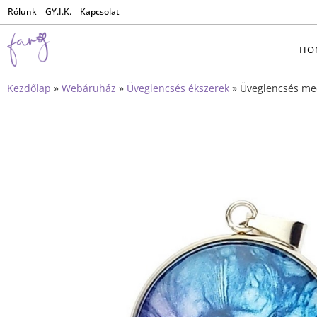
Rólunk
GY.I.K.
Kapcsolat
HO
Kezdőlap
»
Webáruház
»
Üveglencsés ékszerek
»
Üveglencsés me