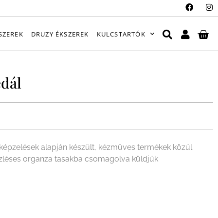
SZEREK
DRUZY ÉKSZEREK
KULCSTARTÓK
dál
épzelések alapján készült, kézműves termékek közül
 ízléses organza tasakba csomagolva küldjük