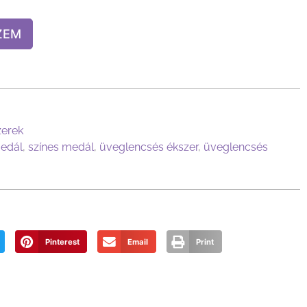
ZEM
zerek
edál
,
színes medál
,
üveglencsés ékszer
,
üveglencsés
Pinterest
Email
Print