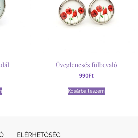
dál
Üveglencsés fülbevaló
990
Ft
m
Kosárba teszem
Ó
ELÉRHETŐSÉG