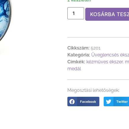
KOSÁRBA TES
Cikkszám:
5201
Kategória:
Üveglencsés éks
Címkék:
kézműves ékszer
,
m
medál
Megosztási lehetőségek:
Facebook
Twitter