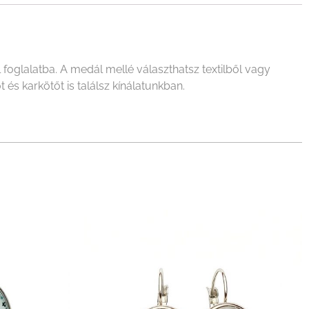
oglalatba. A medál mellé választhatsz textilből vagy
és karkötőt is találsz kínálatunkban.