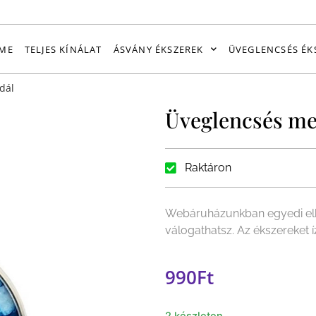
ME
TELJES KÍNÁLAT
ÁSVÁNY ÉKSZEREK
ÜVEGLENCSÉS ÉK
dál
Üveglencsés me
Raktáron
Webáruházunkban egyedi elk
válogathatsz. Az ékszereket
990
Ft
2 készleten