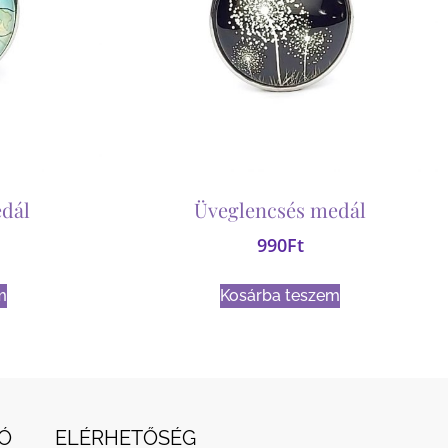
dál
Üveglencsés medál
990
Ft
m
Kosárba teszem
Ó
ELÉRHETŐSÉG