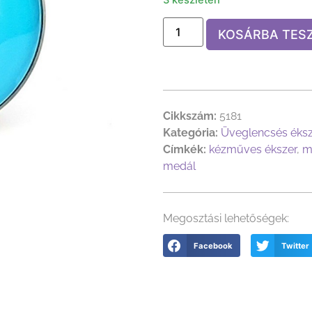
KOSÁRBA TES
Cikkszám:
5181
Kategória:
Üveglencsés éks
Címkék:
kézműves ékszer
,
m
medál
Megosztási lehetőségek:
Facebook
Twitter