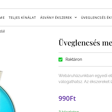
ME
TELJES KÍNÁLAT
ÁSVÁNY ÉKSZEREK
ÜVEGLENCSÉS ÉK
dál
Üveglencsés me
Raktáron
Webáruházunkban egyedi elk
válogathatsz. Az ékszereket 
990
Ft
3 készleten