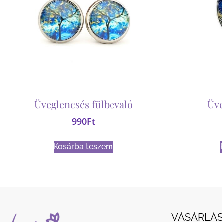
Üveglencsés fülbevaló
Üv
990
Ft
Kosárba teszem
VÁSÁRLÁS