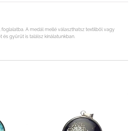
oglalatba. A medál mellé választhatsz textilből vagy
 és gyűrűt is találsz kínálatunkban.