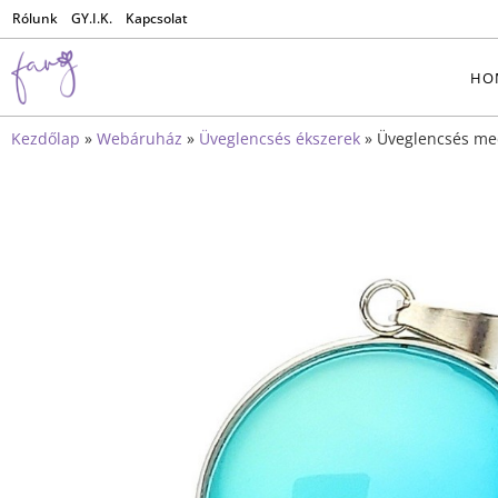
Rólunk
GY.I.K.
Kapcsolat
HO
Kezdőlap
»
Webáruház
»
Üveglencsés ékszerek
»
Üveglencsés me