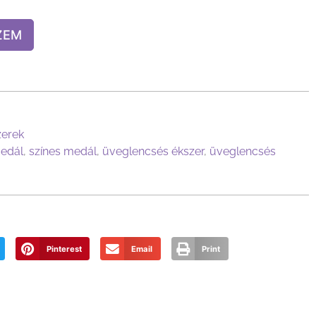
ZEM
zerek
edál
,
színes medál
,
üveglencsés ékszer
,
üveglencsés
Pinterest
Email
Print