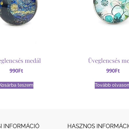
eglencsés medál
Üveglencsés me
990
Ft
990
Ft
Kosárba teszem
Tovább olvaso
I INFORMÁCIÓ
HASZNOS INFORMÁCI