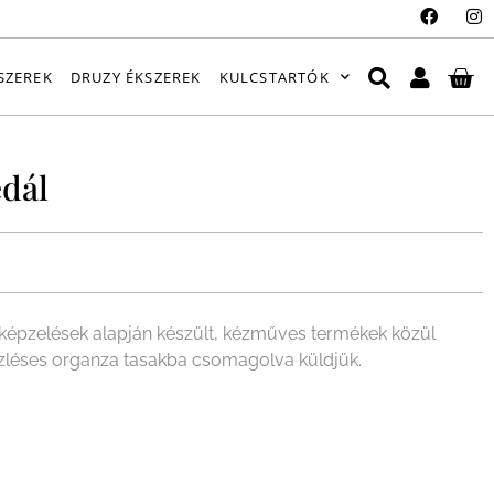
SZEREK
DRUZY ÉKSZEREK
KULCSTARTÓK
dál
épzelések alapján készült, kézműves termékek közül
ízléses organza tasakba csomagolva küldjük.