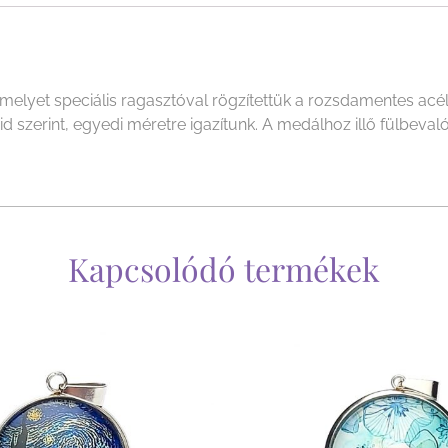
yet speciális ragasztóval rögzítettük a rozsdamentes acél f
szerint, egyedi méretre igazítunk. A medálhoz illő fülbevalót
Kapcsolódó termékek