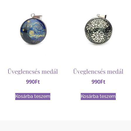
Üveglencsés medál
Üveglencsés medál
990
Ft
990
Ft
Kosárba teszem
Kosárba teszem