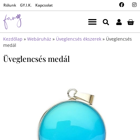
Rólunk
GY.I.K.
Kapcsolat
Kezdőlap
»
Webáruház
»
Üveglencsés ékszerek
»
Üveglencsés
medál
Üveglencsés medál