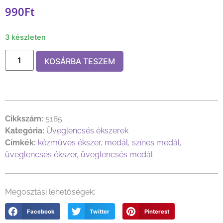
990
Ft
3 készleten
KOSÁRBA TESZEM
Cikkszám:
5185
Kategória:
Üveglencsés ékszerek
Címkék:
kézműves ékszer
,
medál
,
színes medál
,
üveglencsés ékszer
,
üveglencsés medál
Megosztási lehetőségek:
Facebook
Twitter
Pinterest