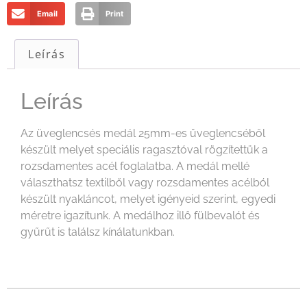
Email
Print
Leírás
Leírás
Az üveglencsés medál 25mm-es üveglencséből
készült melyet speciális ragasztóval rögzítettük a
rozsdamentes acél foglalatba. A medál mellé
választhatsz textilből vagy rozsdamentes acélból
készült nyakláncot, melyet igényeid szerint, egyedi
méretre igazítunk. A medálhoz illő fülbevalót és
gyűrűt is találsz kínálatunkban.