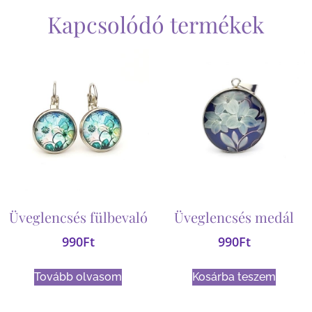
Kapcsolódó termékek
Üveglencsés fülbevaló
Üveglencsés medál
990
Ft
990
Ft
Tovább olvasom
Kosárba teszem