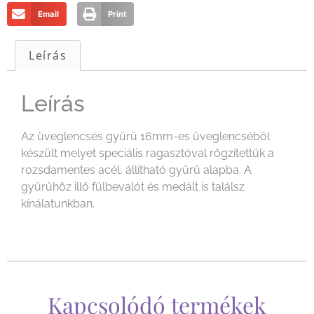
Email
Print
Leírás
Leírás
Az üveglencsés gyűrű 16mm-es üveglencséből
készült melyet speciális ragasztóval rögzítettük a
rozsdamentes acél, állítható gyűrű alapba. A
gyűrűhöz illő fülbevalót és medált is találsz
kínálatunkban.
Kapcsolódó termékek