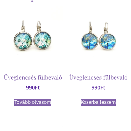
Üveglencsés fülbevaló
Üveglencsés fülbevaló
990
Ft
990
Ft
Tovább olvasom
Kosárba teszem