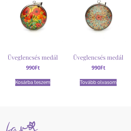
Üveglencsés medál
Üveglencsés medál
990
Ft
990
Ft
Kosárba teszem
Tovább olvasom