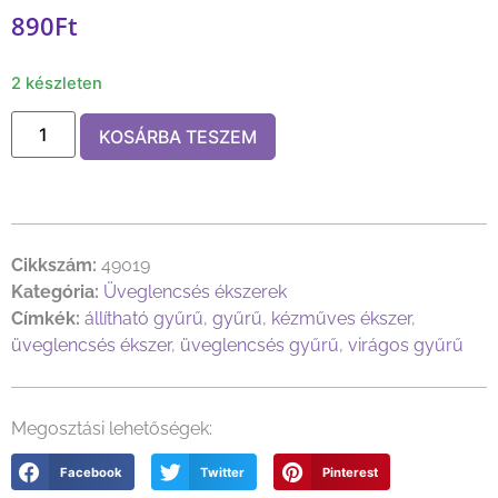
890
Ft
2 készleten
KOSÁRBA TESZEM
Cikkszám:
49019
Kategória:
Üveglencsés ékszerek
Címkék:
állítható gyűrű
,
gyűrű
,
kézműves ékszer
,
üveglencsés ékszer
,
üveglencsés gyűrű
,
virágos gyűrű
Megosztási lehetőségek:
Facebook
Twitter
Pinterest