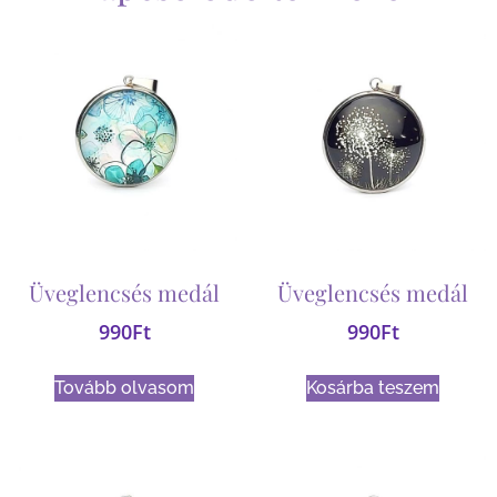
Üveglencsés medál
Üveglencsés medál
990
Ft
990
Ft
Tovább olvasom
Kosárba teszem