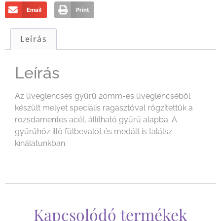
Email
Print
Leírás
Leírás
Az üveglencsés gyűrű 20mm-es üveglencséből
készült melyet speciális ragasztóval rögzítettük a
rozsdamentes acél, állítható gyűrű alapba. A
gyűrűhöz illő fülbevalót és medált is találsz
kínálatunkban.
Kapcsolódó termékek