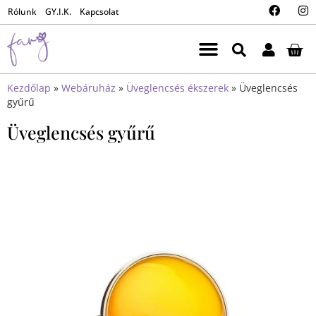
Rólunk
GY.I.K.
Kapcsolat
Kezdőlap
»
Webáruház
»
Üveglencsés ékszerek
»
Üveglencsés
gyűrű
Üveglencsés gyűrű