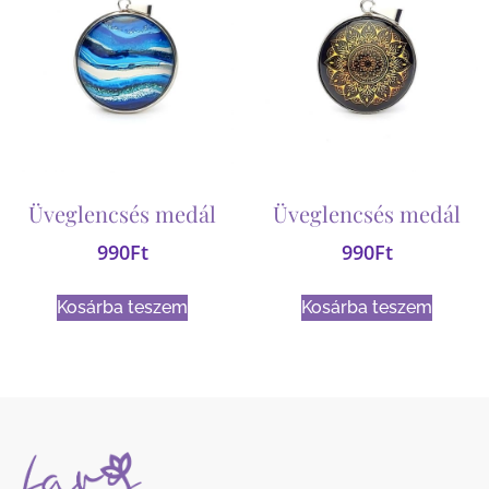
Üveglencsés medál
Üveglencsés medál
990
Ft
990
Ft
Kosárba teszem
Kosárba teszem