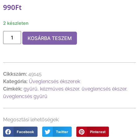
990
Ft
2 készleten
KOSÁRBA TESZEM
Cikkszám:
49145
Kategória:
Üveglencsés ékszerek
Címkék:
gyűrű
,
kézműves ékszer
,
üveglencsés ékszer
,
üveglencsés gyűrű
Megosztási lehetőségek:
Facebook
Twitter
Pinterest