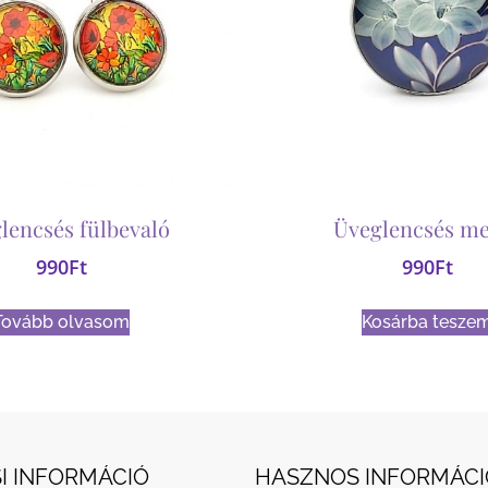
lencsés fülbevaló
Üveglencsés me
990
Ft
990
Ft
Tovább olvasom
Kosárba tesze
I INFORMÁCIÓ
HASZNOS INFORMÁCI