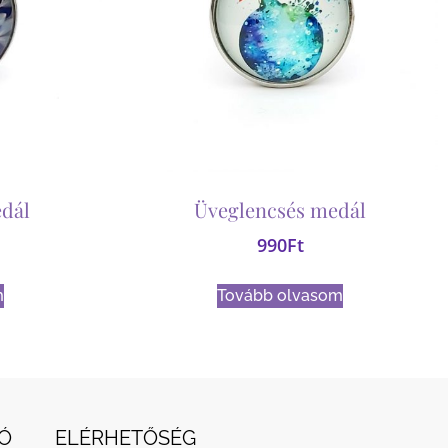
dál
Üveglencsés medál
990
Ft
m
Tovább olvasom
Ó
ELÉRHETŐSÉG