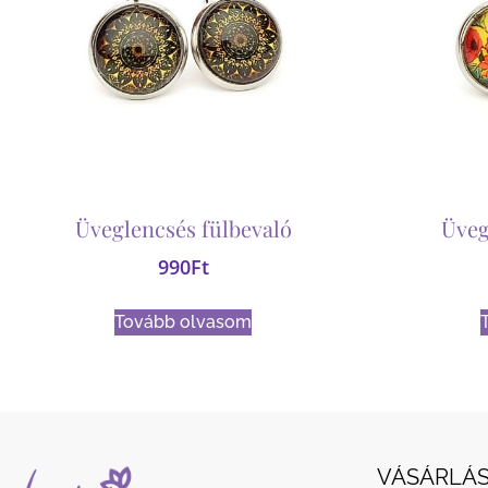
Üveglencsés fülbevaló
Üveg
990
Ft
Tovább olvasom
VÁSÁRLÁS