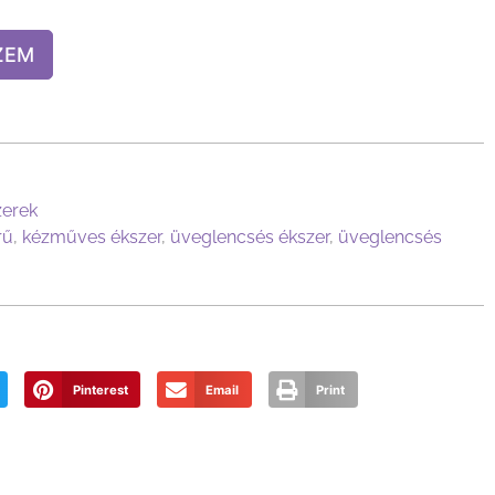
ZEM
zerek
rű
,
kézműves ékszer
,
üveglencsés ékszer
,
üveglencsés
Pinterest
Email
Print