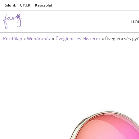
Rólunk
GY.I.K.
Kapcsolat
HO
Kezdőlap
»
Webáruház
»
Üveglencsés ékszerek
»
Üveglencsés gy