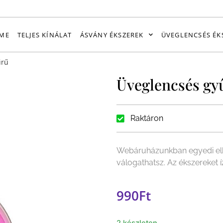
ME
TELJES KÍNÁLAT
ÁSVÁNY ÉKSZEREK
ÜVEGLENCSÉS ÉK
űrű
Üveglencsés gy
Raktáron
Webáruházunkban egyedi elk
válogathatsz. Az ékszereket
990
Ft
2 készleten