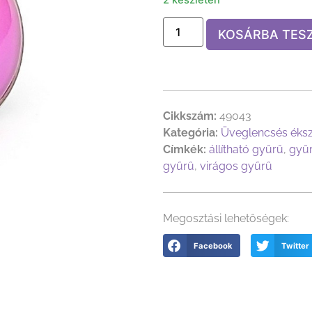
KOSÁRBA TES
Cikkszám:
49043
Kategória:
Üveglencsés éks
Címkék:
állítható gyűrű
,
gyű
gyűrű
,
virágos gyűrű
Megosztási lehetőségek:
Facebook
Twitter