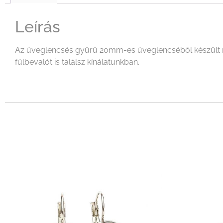
Leírás
Az üveglencsés gyűrű 20mm-es üveglencséből készült mel
fülbevalót is találsz kínálatunkban.