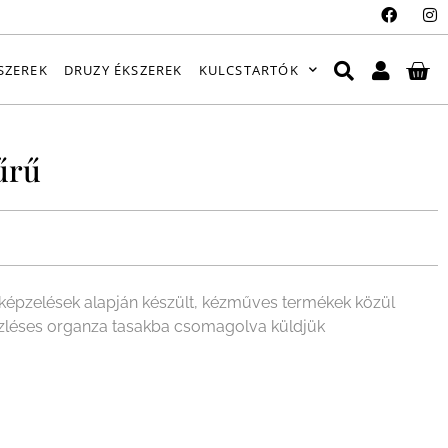
SZEREK
DRUZY ÉKSZEREK
KULCSTARTÓK
űrű
épzelések alapján készült, kézműves termékek közül
 ízléses organza tasakba csomagolva küldjük