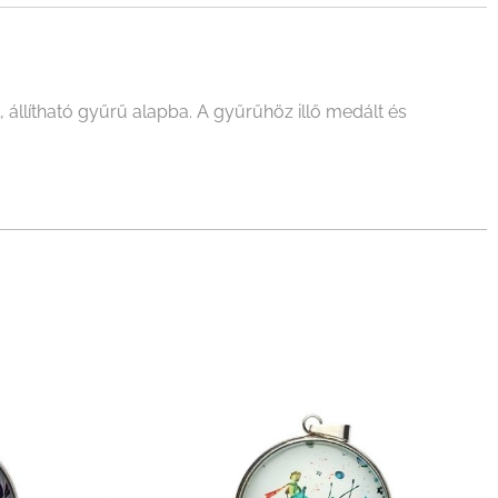
állítható gyűrű alapba. A gyűrűhöz illő medált és