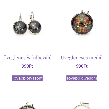
Üveglencsés fülbevaló
Üveglencsés medál
990
Ft
990
Ft
Tovább olvasom
Tovább olvasom