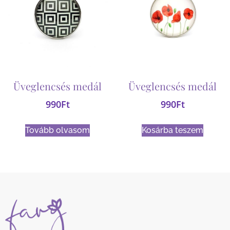
Üveglencsés medál
Üveglencsés medál
990
Ft
990
Ft
Tovább olvasom
Kosárba teszem