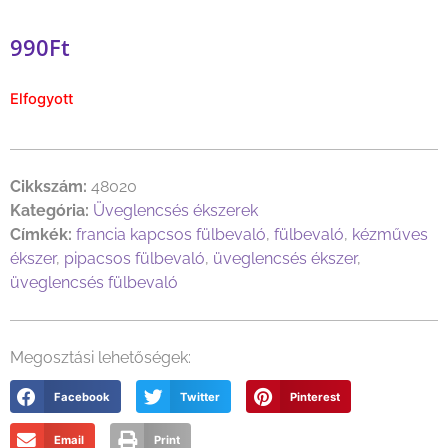
990
Ft
Elfogyott
Cikkszám:
48020
Kategória:
Üveglencsés ékszerek
Címkék:
francia kapcsos fülbevaló
,
fülbevaló
,
kézműves
ékszer
,
pipacsos fülbevaló
,
üveglencsés ékszer
,
üveglencsés fülbevaló
Megosztási lehetőségek:
Facebook
Twitter
Pinterest
Email
Print