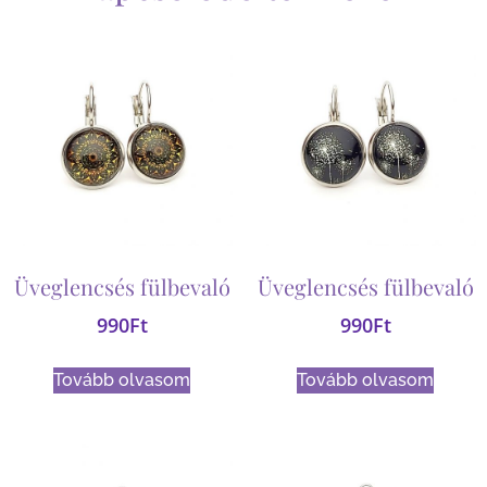
Üveglencsés fülbevaló
Üveglencsés fülbevaló
990
Ft
990
Ft
Tovább olvasom
Tovább olvasom