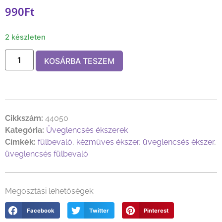
990
Ft
2 készleten
KOSÁRBA TESZEM
Cikkszám:
44050
Kategória:
Üveglencsés ékszerek
Címkék:
fülbevaló
,
kézműves ékszer
,
üveglencsés ékszer
,
üveglencsés fülbevaló
Megosztási lehetőségek:
Facebook
Twitter
Pinterest