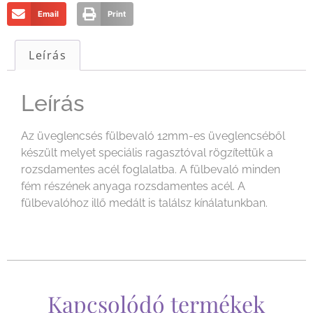
Email
Print
Leírás
Leírás
Az üveglencsés fülbevaló 12mm-es üveglencséből
készült melyet speciális ragasztóval rögzítettük a
rozsdamentes acél foglalatba. A fülbevaló minden
fém részének anyaga rozsdamentes acél. A
fülbevalóhoz illő medált is találsz kínálatunkban.
Kapcsolódó termékek