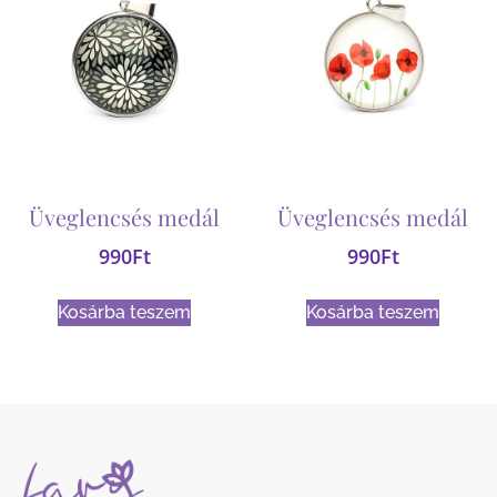
Üveglencsés medál
Üveglencsés medál
990
Ft
990
Ft
Kosárba teszem
Kosárba teszem