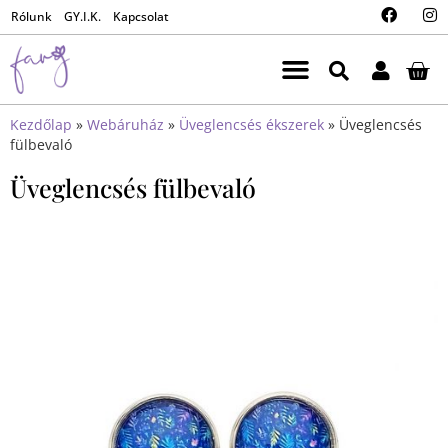
Rólunk
GY.I.K.
Kapcsolat
Kezdőlap
»
Webáruház
»
Üveglencsés ékszerek
»
Üveglencsés
fülbevaló
Üveglencsés fülbevaló