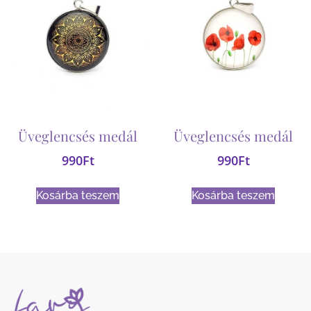
Üveglencsés medál
Üveglencsés medál
990
Ft
990
Ft
Kosárba teszem
Kosárba teszem