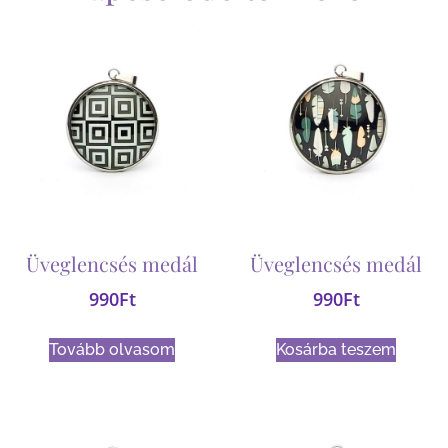
Üveglencsés medál
Üveglencsés medál
990
Ft
990
Ft
Tovább olvasom
Kosárba teszem