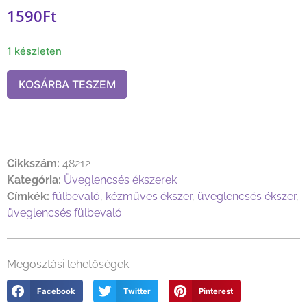
1590
Ft
1 készleten
KOSÁRBA TESZEM
Cikkszám:
48212
Kategória:
Üveglencsés ékszerek
Címkék:
fülbevaló
,
kézműves ékszer
,
üveglencsés ékszer
,
üveglencsés fülbevaló
Megosztási lehetőségek:
Facebook
Twitter
Pinterest