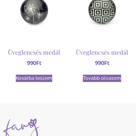
Üveglencsés medál
Üveglencsés medál
990
Ft
990
Ft
Kosárba teszem
Tovább olvasom