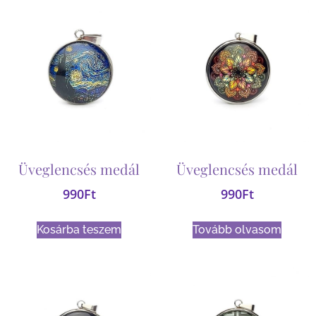
Üveglencsés medál
Üveglencsés medál
990
Ft
990
Ft
Kosárba teszem
Tovább olvasom