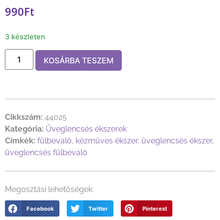
990
Ft
3 készleten
KOSÁRBA TESZEM
Cikkszám:
44025
Kategória:
Üveglencsés ékszerek
Címkék:
fülbevaló
,
kézműves ékszer
,
üveglencsés ékszer
,
üveglencsés fülbevaló
Megosztási lehetőségek:
Facebook
Twitter
Pinterest