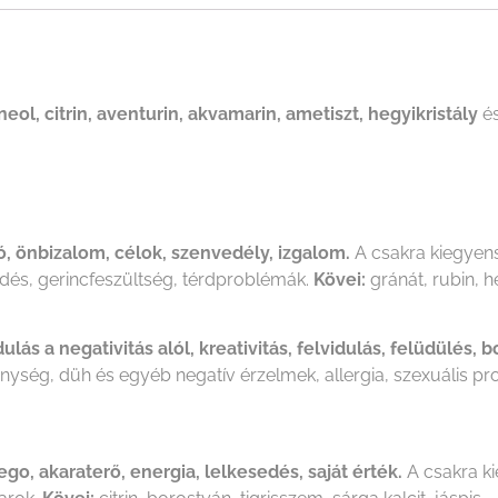
neol, citrin, aventurin, akvamarin, ametiszt, hegyikristály
é
ció, önbizalom, célok, szenvedély, izgalom.
A csakra kiegyens
edés, gerincfeszültség, térdproblémák.
Kövei:
gránát, rubin, h
lás a negativitás alól, kreativitás, felvidulás, felüdülés, 
enység, düh és egyéb negatív érzelmek, allergia, szexuális p
ego, akaraterő, energia, lelkesedés, saját érték.
A csakra k