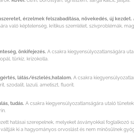
arok.
Kövei:
citrin, borostyán, tigrisszem, sárga kalcit, jáspis.
nszeretet, érzelmek felszabadítása, növekedés, új kezdet.
dására való képtelenség, kritikus szemlélet, szívproblémák, 
inteség, önkifejezés.
A csakra kiegyensúlyozatlanságára uta
pál, türkiz, krizokolla.
egértés, látás/észlelés,hatalom.
A csakra kiegyensúlyozatlan
it, szodalit, lazuli, ametiszt, fluorit.
ulás, tudás.
A csakra kiegyensúlyozatlanságára utaló tünetek:
in.
ezett hatásai szerepelnek, melyeket ásványokkal foglalkozó
em váltják ki a hagyományos orvoslást és nem minősülnek gy