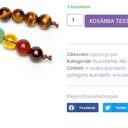
3 készleten
KOSÁRBA TES
Cikkszám:
29520190926
Kategóriák:
Kulcstartók
,
Női 
Címkék:
7 csakra kulcstartó
,
gyöngyös kulcstartó
,
kulcsta
Megosztási lehetőségek:
Facebook
Twitter