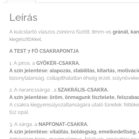
Leírás
A kulcstartó viaszos zsinórra fűzött, 8mm-es
gránát, kar
kiegészítőkkel.
A TEST 7 FŐ CSAKRAPONTJA
1. A piros, a
GYÖKÉR-CSAKRA.
A szín jelentése: alapozás, stabilitás, kitartás, motivá
bizonytalanság, csillapíthatatlan éhség érzet, súlynövek
2. A narancssárga , a
SZAKRÁLIS-CSAKRA.
A szín jelentése: öröm, önmagunk tisztelete, felszabadu
A csakra kiegyensúlyozatlanságára utaló tünetek: félték
tűz opál.
3. A sárga, a
NAPFONAT-CSAKRA.
A szín jelentése: vitalitás, boldogság, emelkedettség, 