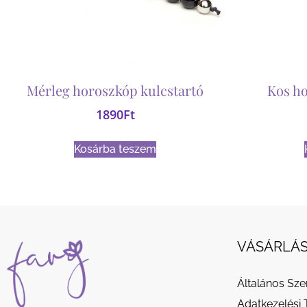
Mérleg horoszkóp kulcstartó
Kos ho
1890
Ft
Kosárba teszem
VÁSÁRLÁS
Általános Sze
Adatkezelési 