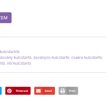
ZEM
kulcstartók
ásvány kulcstartó
,
ásványos kulcstartó
,
csakra kulcstartó
,
rtó
,
női kulcstartó
Pinterest
Email
Print