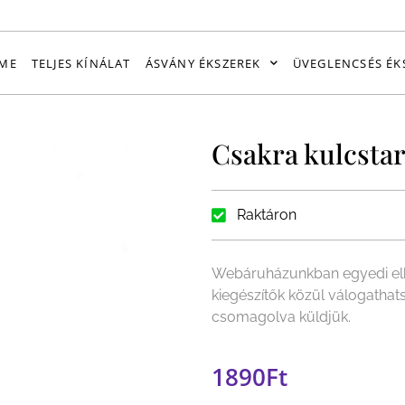
ME
TELJES KÍNÁLAT
ÁSVÁNY ÉKSZEREK
ÜVEGLENCSÉS ÉK
Csakra kulcsta
Raktáron
Webáruházunkban egyedi elk
kiegészítők közül válogathat
csomagolva küldjük.
1890
Ft