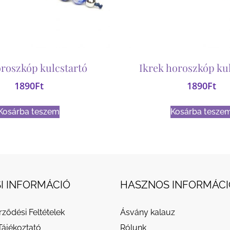
roszkóp kulcstartó
Ikrek horoszkóp ku
1890
Ft
1890
Ft
Kosárba teszem
Kosárba tesze
I INFORMÁCIÓ
HASZNOS INFORMÁCI
rződési Feltételek
Ásvány kalauz
Tájékoztató
Rólunk