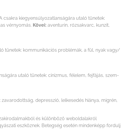
A csakra kiegyensúlyozatlanságára utaló tünetek:
magas vérnyomás.
Kövei:
aventurin, rózsakvarc, kunzit,
ló tünetek: kommunikációs problémák, a fül, nyak vagy/
ságára utaló tünetek: cinizmus, félelem, fejfájás, szem-
 zavarodottság, depresszió, lelkesedés hiánya, migrén,
 szakirodalmakból és különböző weboldalakról
ógyászati eszköznek. Betegség esetén mindenképp fordulj