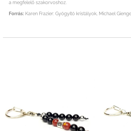
a megfelelő szakorvoshoz.
Forrás:
Karen Frazier: Gyógyító kristályok, Michael Gienge