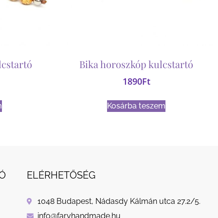
lcstartó
Bika horoszkóp kulcstartó
1890
Ft
m
Kosárba teszem
Ó
ELÉRHETŐSÉG
1048 Budapest, Nádasdy Kálmán utca 27.2/5.
info@faryhandmade.hu