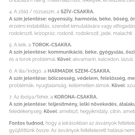
önbizalom hiány, maximalizmus, fekélyek, emésztési zav
4. A zöld / rózsaszín, a
SZÍV-CSAKRA.
A szín jelentése: egyensúly, harmónia, béke, bőség, ö
érzelmi instabilitás, szeretet kimutatására vagy elfoga
rodokrozit, krizopráz, rodonit, rodokrozit, jade, malachit.
5. A kék, a
TOROK-CSAKRA.
A szín jelentése: kommunikáció, béke, gyógyulás, ősz
és a torok problémái.
Kövei:
akvamarin, kalcedon, lazuli, o
6. A lila/indigó, a
HARMADIK SZEM-CSAKRA.
A szín jelentése: bölcsesség, védelem, felelősség, m
problémák, nyugtalanság, kellemetlen álmok.
Kövei:
azur
7. Az ibolya/fehér, a
KORONA-CSAKRA.
A szín jelentése: teljesítmény, lelki növekedés, átalak
feledékenység.
Kövei:
ametiszt, hegyikristály, citrin, ametr
Fontos tudnod,
hogy a leírásokban az ásványok feltétel
gyűjtöttünk össze. Az ásványok feltételezett hatásai n