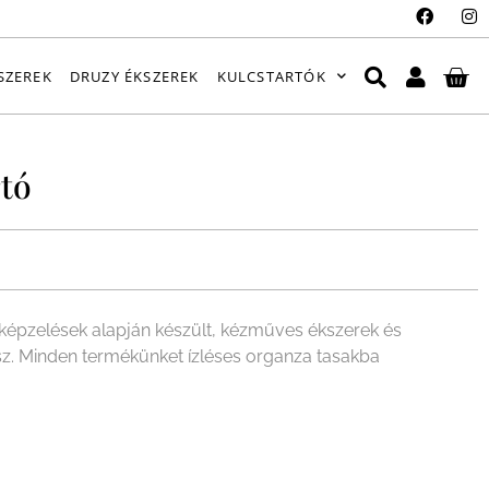
SZEREK
DRUZY ÉKSZEREK
KULCSTARTÓK
rtó
épzelések alapján készült, kézműves ékszerek és
sz. Minden termékünket ízléses organza tasakba