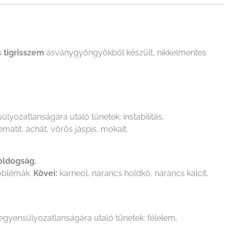
s
tigrisszem
ásványgyöngyökből készült, nikkelmentes
úlyozatlanságára utaló tünetek: instabilitás,
ematit, achát, vörös jáspis, mokait.
boldogság.
roblémák.
Kövei:
karneol, narancs holdkő, narancs kalcit,
iegyensúlyozatlanságára utaló tünetek: félelem,