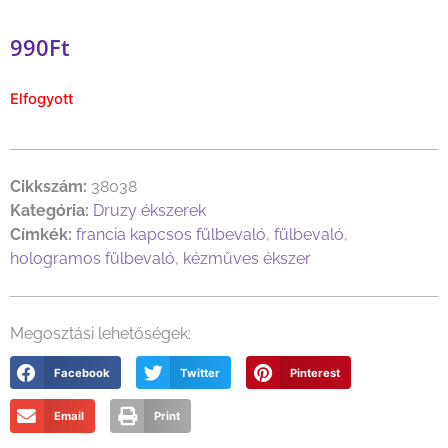
990
Ft
Elfogyott
Cikkszám:
38038
Kategória:
Druzy ékszerek
Címkék:
francia kapcsos fülbevaló
,
fülbevaló
,
hologramos fülbevaló
,
kézműves ékszer
Megosztási lehetőségek:
Facebook
Twitter
Pinterest
Email
Print