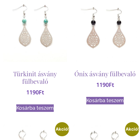
Türkinit ásvány
Ónix ásvány fülbevaló
fülbevaló
1190
Ft
1190
Ft
Kosárba teszem
Kosárba teszem
Akció!
Akció!