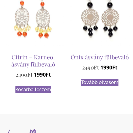
Citrin – Karneol
Ónix ásvány fülbevaló
ásvány fülbevaló
2490
Ft
1990
Ft
2490
Ft
1990
Ft
Tovább olvasom
Kosárba teszem