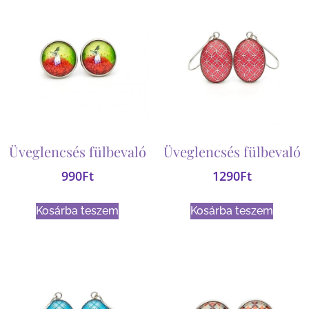
Üveglencsés fülbevaló
Üveglencsés fülbevaló
990
Ft
1290
Ft
Kosárba teszem
Kosárba teszem