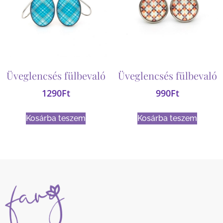
Üveglencsés fülbevaló
Üveglencsés fülbevaló
1290
Ft
990
Ft
Kosárba teszem
Kosárba teszem