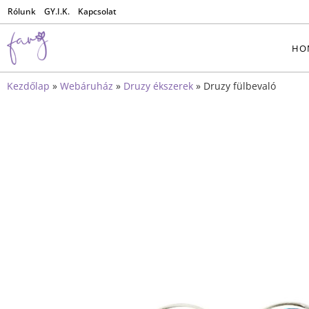
Rólunk
GY.I.K.
Kapcsolat
HO
Kezdőlap
»
Webáruház
»
Druzy ékszerek
»
Druzy fülbevaló