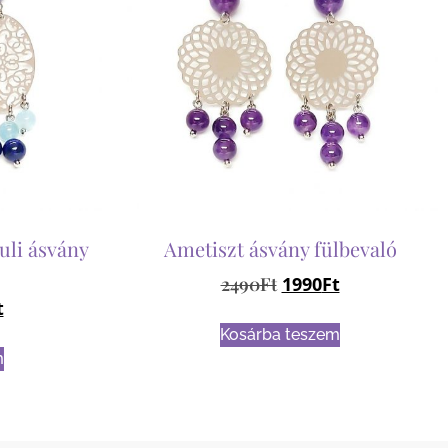
uli ásvány
Ametiszt ásvány fülbevaló
2490
Ft
1990
Ft
t
Kosárba teszem
m