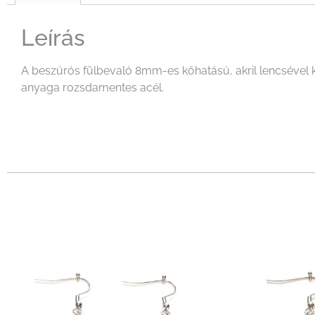
Leírás
A beszúrós fülbevaló 8mm-es kőhatású, akril lencsével k
anyaga rozsdamentes acél.