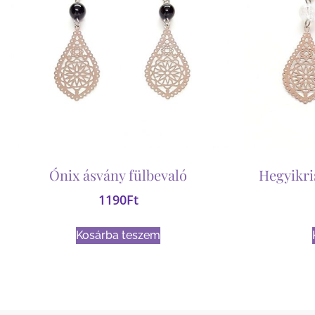
Ónix ásvány fülbevaló
Hegyikri
1190
Ft
Kosárba teszem