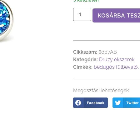
KOSÁRBA TES
Cikkszám:
8007AB
Kategória:
Druzy ékszerek
Címkék:
bedugós fülbevaló
Megosztási lehetőségek:
Facebook
Twitter