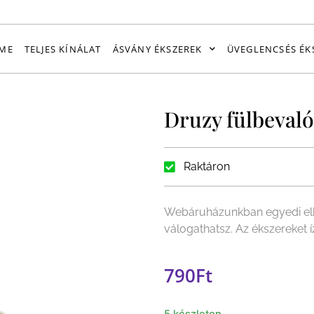
ME
TELJES KÍNÁLAT
ÁSVÁNY ÉKSZEREK
ÜVEGLENCSÉS ÉK
Druzy fülbevaló
Raktáron
Webáruházunkban egyedi elk
válogathatsz. Az ékszereket 
790
Ft
5 készleten