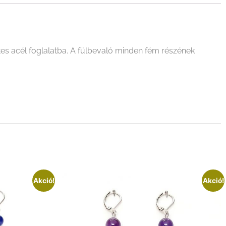
tes acél foglalatba. A fülbevaló minden fém részének
Akció!
Akció!