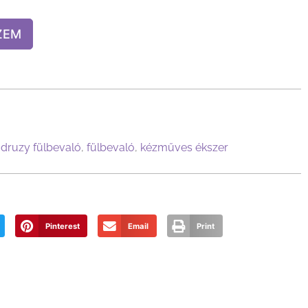
ZEM
,
druzy fülbevaló
,
fülbevaló
,
kézműves ékszer
Pinterest
Email
Print