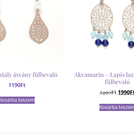
stály ásvány fülbevaló
Akvamarin – Lapis laz
fülbevaló
1190
Ft
2490
Ft
1990
F
Kosárba teszem
Kosárba tesze