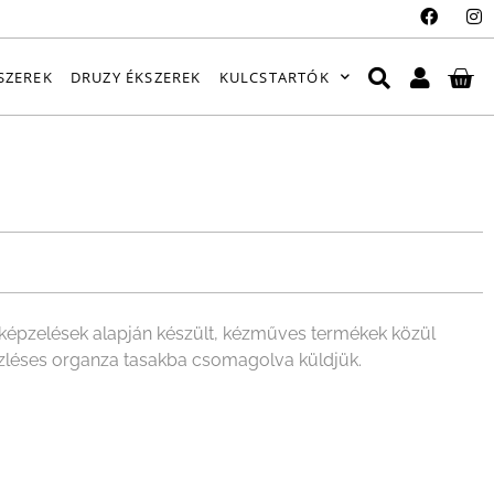
SZEREK
DRUZY ÉKSZEREK
KULCSTARTÓK
épzelések alapján készült, kézműves termékek közül
ízléses organza tasakba csomagolva küldjük.