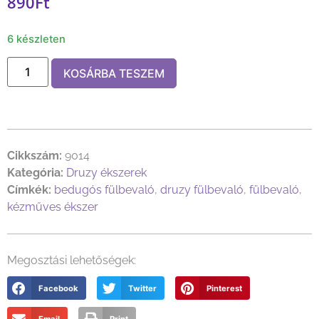
890
Ft
6 készleten
KOSÁRBA TESZEM
Cikkszám:
9014
Kategória:
Druzy ékszerek
Címkék:
bedugós fülbevaló
,
druzy fülbevaló
,
fülbevaló
,
kézműves ékszer
Megosztási lehetőségek:
Facebook
Twitter
Pinterest