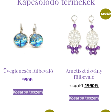
Kapcsolódó termékek
Akció!
Üveglencsés fülbevaló
Ametiszt ásvány
fülbevaló
990
Ft
2490
Ft
1990
Ft
Kosárba teszem
Kosárba teszem