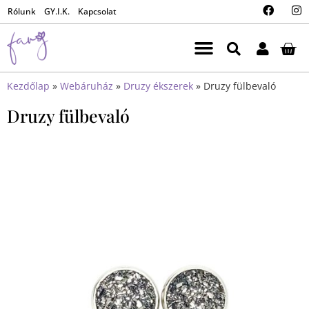
Rólunk
GY.I.K.
Kapcsolat
Kezdőlap
»
Webáruház
»
Druzy ékszerek
»
Druzy fülbevaló
Druzy fülbevaló