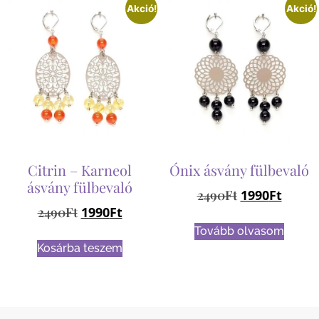
Akció!
Akció!
Citrin – Karneol
Ónix ásvány fülbevaló
ásvány fülbevaló
2490
Ft
1990
Ft
2490
Ft
1990
Ft
Tovább olvasom
Kosárba teszem