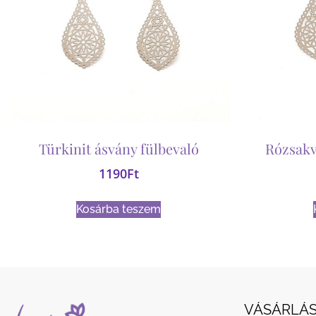
Türkinit ásvány fülbevaló
Rózsakv
1190
Ft
Kosárba teszem
VÁSÁRLÁS