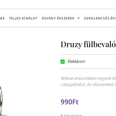
ME
TELJES KÍNÁLAT
ÁSVÁNY ÉKSZEREK
ÜVEGLENCSÉS ÉK
Druzy fülbevaló
Raktáron
Webáruházunkban egyedi elk
válogathatsz. Az ékszereket 
990
Ft
6 készleten