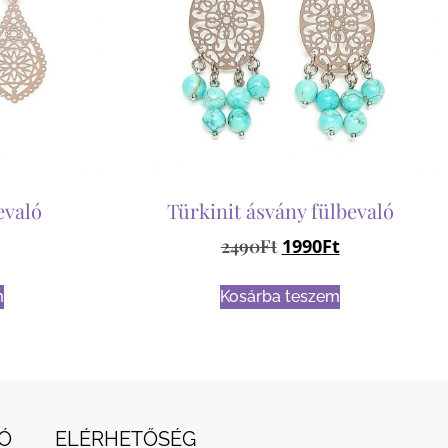
evaló
Türkinit ásvány fülbevaló
2490
Ft
1990
Ft
m
Kosárba teszem
Ó
ELÉRHETŐSÉG