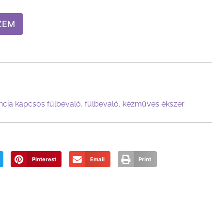
ZEM
ncia kapcsos fülbevaló
,
fülbevaló
,
kézműves ékszer
Pinterest
Email
Print