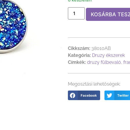
KOSÁRBA TES
Cikkszám:
38010AB
Kategória:
Druzy ékszerek
Címkék:
druzy fülbevaló
,
fra
Megosztási lehetőségek:
Facebook
Twitter