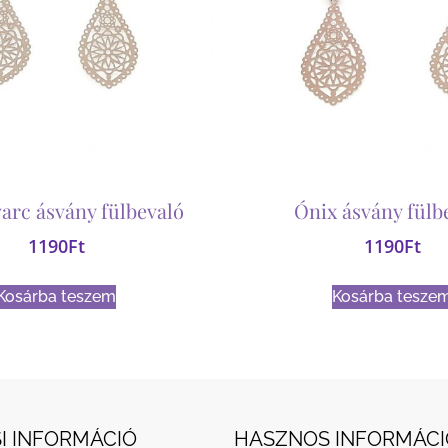
arc ásvány fülbevaló
Ónix ásvány fülb
1190
Ft
1190
Ft
Kosárba teszem
Kosárba tesze
I INFORMÁCIÓ
HASZNOS INFORMÁCI