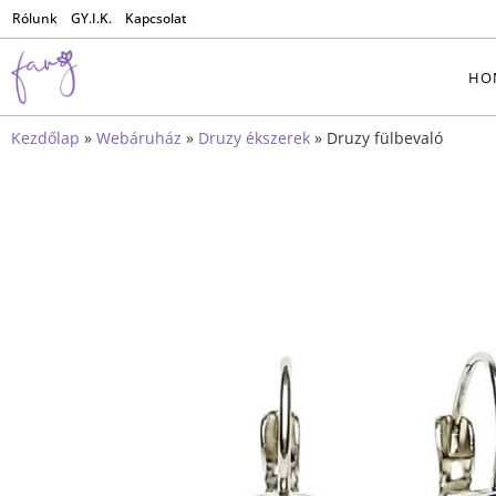
Rólunk
GY.I.K.
Kapcsolat
HO
Kezdőlap
»
Webáruház
»
Druzy ékszerek
»
Druzy fülbevaló