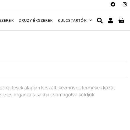
SZEREK
DRUZY ÉKSZEREK
KULCSTARTÓK
épzelések alapján készült, kézműves termékek közül
ízléses organza tasakba csomagolva küldjük.