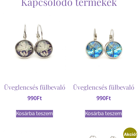
Kapcsolódó termékek
Üveglencsés fülbevaló
Üveglencsés fülbevaló
990
Ft
990
Ft
Kosárba teszem
Kosárba teszem
Akció!