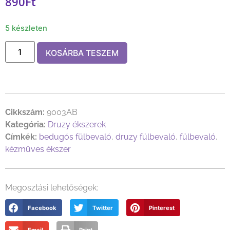
890
Ft
5 készleten
KOSÁRBA TESZEM
Cikkszám:
9003AB
Kategória:
Druzy ékszerek
Címkék:
bedugós fülbevaló
,
druzy fülbevaló
,
fülbevaló
,
kézműves ékszer
Megosztási lehetőségek:
Facebook
Twitter
Pinterest