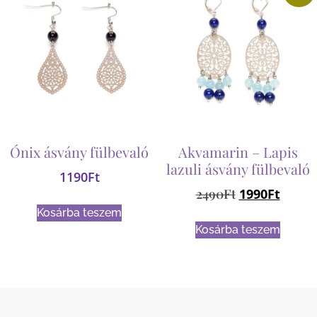
Ónix ásvány fülbevaló
Akvamarin – Lapis
lazuli ásvány fülbevaló
1190
Ft
2490
Ft
1990
Ft
Kosárba teszem
Kosárba teszem