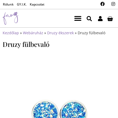
Rólunk
GY.I.K.
Kapcsolat
Kezdőlap
»
Webáruház
»
Druzy ékszerek
»
Druzy fülbevaló
Druzy fülbevaló