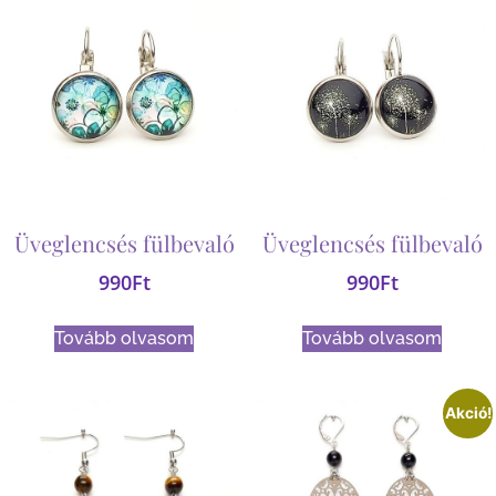
Üveglencsés fülbevaló
Üveglencsés fülbevaló
990
Ft
990
Ft
Tovább olvasom
Tovább olvasom
Akció!