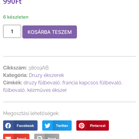
990
Ft
6 készleten
KOSÁRBA TESZEM
Cikkszám:
38019AB
Kategória:
Druzy ékszerek
Címkék:
druzy fülbevaló
,
francia kapcsos fülbevaló
,
fülbevaló
,
kézműves ékszer
Megosztási lehetőségek:
Facebook
Twitter
Pinterest