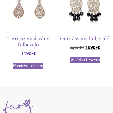
Tigrisszem ásvány
Ónix ásvány fülbevaló
fülbevaló
2490
Ft
1990
Ft
1190
Ft
Kosárba teszem
Kosárba teszem