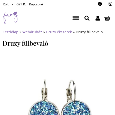
Rólunk
GY.I.K.
Kapcsolat
Kezdőlap
»
Webáruház
»
Druzy ékszerek
»
Druzy fülbevaló
Druzy fülbevaló