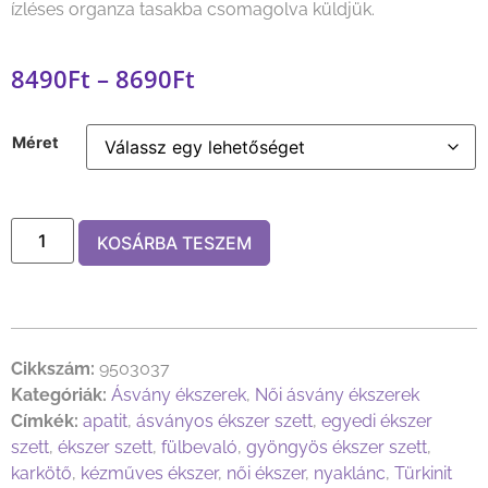
ízléses organza tasakba csomagolva küldjük.
8490
Ft
–
8690
Ft
Méret
KOSÁRBA TESZEM
Cikkszám:
9503037
Kategóriák:
Ásvány ékszerek
,
Női ásvány ékszerek
Címkék:
apatit
,
ásványos ékszer szett
,
egyedi ékszer
szett
,
ékszer szett
,
fülbevaló
,
gyöngyös ékszer szett
,
karkötő
,
kézműves ékszer
,
női ékszer
,
nyaklánc
,
Türkinit