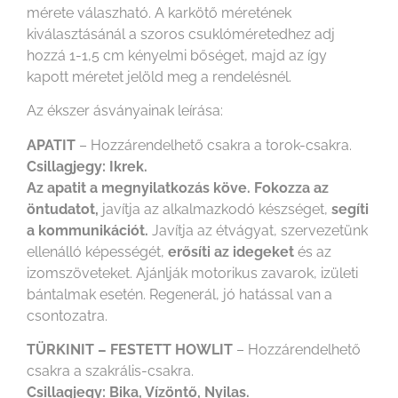
mérete válaszható. A karkötő méretének
kiválasztásánál a szoros csuklóméretedhez adj
hozzá 1-1,5 cm kényelmi bőséget, majd az így
kapott méretet jelöld meg a rendelésnél.
Az ékszer ásványainak leírása:
APATIT
– Hozzárendelhető csakra a torok-csakra.
Csillagjegy: Ikrek.
Az apatit a megnyilatkozás köve.
Fokozza az
öntudatot,
javítja az alkalmazkodó készséget,
segíti
a kommunikációt.
Javítja az étvágyat, szervezetünk
ellenálló képességét,
erősíti az idegeket
és az
izomszöveteket. Ajánlják motorikus zavarok, izületi
bántalmak esetén. Regenerál, jó hatással van a
csontozatra.
TÜRKINIT – FESTETT
HOWLIT
– Hozzárendelhető
csakra a szakrális-csakra.
Csillagjegy: Bika, Vízöntő, Nyilas.