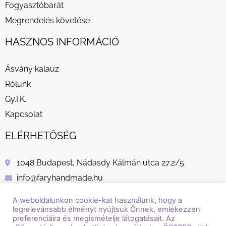
Fogyasztóbarát
Megrendelés követése
HASZNOS INFORMÁCIÓ
Ásvány kalauz
Rólunk
Gy.I.K.
Kapcsolat
ELÉRHETŐSÉG
1048 Budapest, Nádasdy Kálmán utca 27.2/5.
info@faryhandmade.hu
+36 30 232 8882
A weboldalunkon cookie-kat használunk, hogy a
legrelevánsabb élményt nyújtsuk Önnek, emlékezzen
preferenciáira és megismételje látogatásait. Az