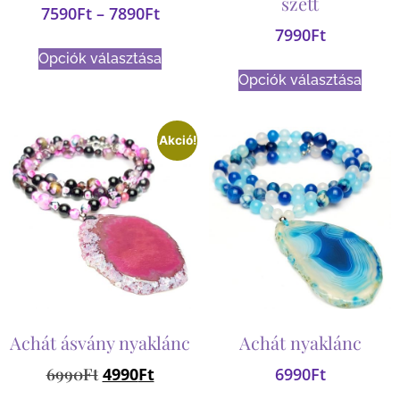
szett
7590
Ft
–
7890
Ft
7990
Ft
Opciók választása
Opciók választása
Akció!
Achát ásvány nyaklánc
Achát nyaklánc
6990
Ft
4990
Ft
6990
Ft