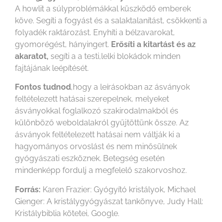
A howlit a súlyproblémákkal küszködő emberek
köve. Segíti a fogyást és a salaktalanítást, csökkenti a
folyadék raktározást. Enyhíti a bélzavarokat,
gyomorégést, hányingert.
Erősíti a kitartást és az
akaratot,
segíti a a testi,lelki blokádok minden
fajtájának leépítését.
Fontos tudnod
,hogy a leírásokban az ásványok
feltételezett hatásai szerepelnek, melyeket
ásványokkal foglalkozó szakirodalmakból és
különböző weboldalakról gyűjtöttünk össze. Az
ásványok feltételezett hatásai nem váltják ki a
hagyományos orvoslást és nem minősülnek
gyógyászati eszköznek. Betegség esetén
mindenképp fordulj a megfelelő szakorvoshoz.
Forrás:
Karen Frazier: Gyógyító kristályok, Michael
Gienger: A kristálygyógyászat tankönyve, Judy Hall:
Kristálybiblia kötetei, Google.