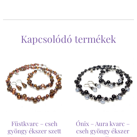
Kapcsolódó termékek
Füstkvarc – cseh
Ónix – Aura kvarc –
gyöngy ékszer szett
cseh gyöngy ékszer