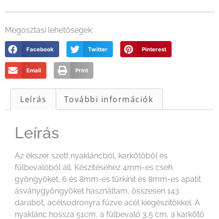
Megosztási lehetőségek:
Facebook
Twitter
Pinterest
Email
Print
Leírás
További információk
Leírás
Az ékszer szett nyakláncból, karkötőből és
fülbevalóból áll. Készítéséhez 4mm-es cseh
gyöngyöket, 6 és 8mm-es türkinit és 8mm-es apatit
ásványgyöngyöket használtam, összesen 143
darabot, acélsodronyra fűzve acél kiegészítőkkel. A
nyaklánc hossza 51cm, a fülbevaló 3,5 cm, a karkötő