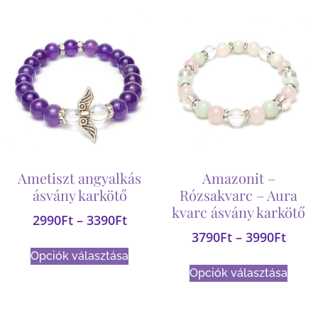
Ametiszt angyalkás
Amazonit –
ásvány karkötő
Rózsakvarc – Aura
kvarc ásvány karkötő
2990
Ft
–
3390
Ft
3790
Ft
–
3990
Ft
Opciók választása
Opciók választása