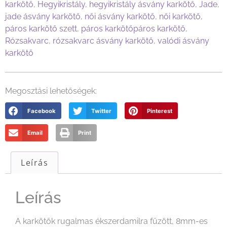
karkötő
,
Hegyikristály
,
hegyikristály ásvány karkötő
,
Jade
,
jade ásvány karkötő
,
női ásvány karkötő
,
női karkötő
,
páros karkötő szett
,
páros karkötőpáros karkötő
,
Rózsakvarc
,
rózsakvarc ásvány karkötő
,
valódi ásvány
karkötő
Megosztási lehetőségek:
Facebook
Twitter
Pinterest
Email
Print
Leírás
Leírás
A karkötők rugalmas ékszerdamilra fűzött, 8mm-es