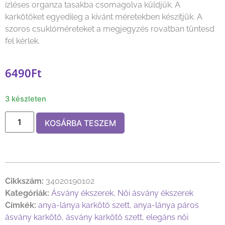
ízléses organza tasakba csomagolva küldjük. A
karkötőket egyedileg a kívánt méretekben készítjük. A
szoros csuklóméreteket a megjegyzés rovatban tüntesd
fel kérlek.
6490
Ft
3 készleten
KOSÁRBA TESZEM
Cikkszám:
34020190102
Kategóriák:
Ásvány ékszerek
,
Női ásvány ékszerek
Címkék:
anya-lánya karkötő szett
,
anya-lánya páros
ásvány karkötő
,
ásvány karkötő szett
,
elegáns női