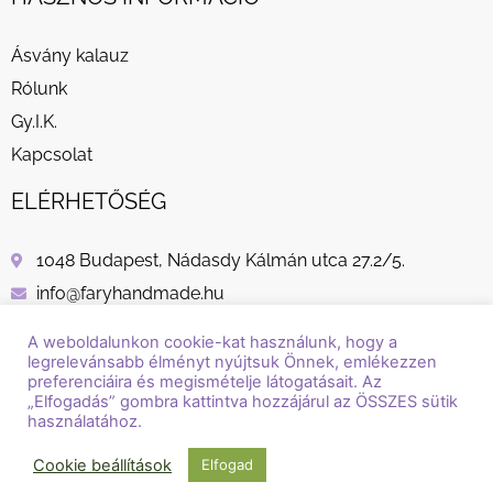
Ásvány kalauz
Rólunk
Gy.I.K.
Kapcsolat
ELÉRHETŐSÉG
1048 Budapest, Nádasdy Kálmán utca 27.2/5.
info@faryhandmade.hu
+36 30 232 8882
A weboldalunkon cookie-kat használunk, hogy a
legrelevánsabb élményt nyújtsuk Önnek, emlékezzen
preferenciáira és megismételje látogatásait. Az
„Elfogadás” gombra kattintva hozzájárul az ÖSSZES sütik
használatához.
© Copyright / Szerzői jog / 2018 - 2026 / Fary Handmade
Cookie beállítások
Elfogad