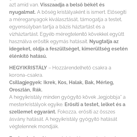
azt amid van.
Visszaadja a belső békét és
nyugalmat.
A bőség kristályaként is ismert. Elősegíti
a méreganyagok kiválasztását, támogatja a testet,
egyensúlyban tartja a bázis háztartást és a
vízháztartást. Egyéb méregtelenítő kövekkel együtt
használva erősítik egymás hatásait.
Nyugtatja az
idegeket, oldja a feszültséget, kimerültség esetén
élénkítő hatású.
HEGYIKRISTÁLY
– Hozzárendelhető csakra a
korona-csakra.
Csillagjegyek: Ikrek, Kos, Halak, Bak, Mérleg,
Oroszlán, Rák.
A hegyikristály minden gyógyító kövek „legjobbja” a
mesterkristályok egyike.
Erősíti a testet, lelket és a
szellemet egyaránt.
Fokozza, erősíti az összes
ásvány hatását. A hegyikristály gyógyító hatását
végtelennek mondják.