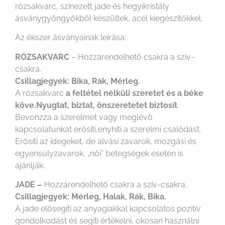
rózsakvarc, színezett jade és hegyikristály
ásványgyöngyökből készültek, acél kiegészítőkkel.
Az ékszer ásványainak leírása:
RÓZSAKVARC
– Hozzárendelhető csakra a szív-
csakra.
Csillagjegyek: Bika, Rák, Mérleg.
A rózsakvarc
a feltétel nélküli szeretet és a béke
köve.Nyugtat, biztat, önszeretetet biztosít
.
Bevonzza a szerelmet vagy meglévő
kapcsolatunkat erősíti,enyhíti a szerelmi csalódást.
Erősíti az idegeket, de alvási zavarok, mozgási és
egyensúlyzavarok, „női” betegségek esetén is
ajánlják.
JADE –
Hozzárendelhető csakra a szív-csakra.
Csillagjegyek: Mérleg, Halak, Rák, Bika.
A jade elősegíti az anyagiakkal kapcsolatos pozitív
gondolkodást és segíti értékelni, okosan használni