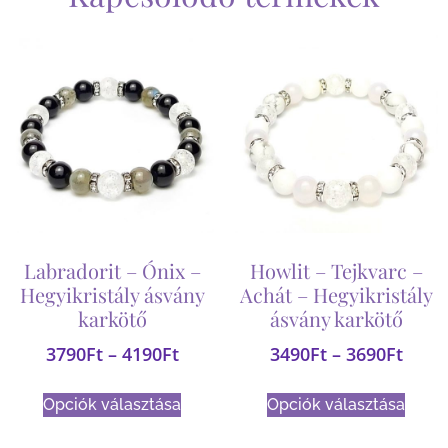
Labradorit – Ónix –
Howlit – Tejkvarc –
Hegyikristály ásvány
Achát – Hegyikristály
karkötő
ásvány karkötő
3790
Ft
–
4190
Ft
3490
Ft
–
3690
Ft
Opciók választása
Opciók választása