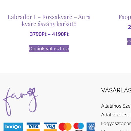
Labradorit – Rózsakvarc – Aura
Faop
kvarc ásvány karkötő
2
3790
Ft
–
4190
Ft
O
Opciók választása
VÁSÁRLÁS
Általános Sze
Adatkezelési 
Fogyasztóbar