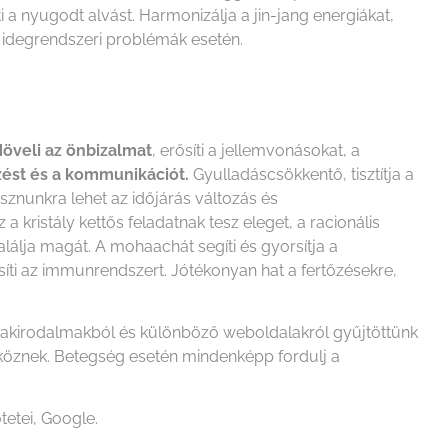
i a nyugodt alvást. Harmonizálja a jin-jang energiákat,
 és idegrendszeri problémák esetén.
öveli az önbizalmat
, erősíti a jellemvonásokat, a
ezést és a kommunikációt.
Gyulladáscsökkentő, tisztítja a
asznunkra lehet az időjárás változás és
kristály kettős feladatnak tesz eleget, a racionális
találja magát. A mohaachát segíti és gyorsítja a
rősíti az immunrendszert. Jótékonyan hat a fertőzésekre,
szakirodalmakból és különböző weboldalakról gyűjtöttünk
zköznek. Betegség esetén mindenképp fordulj a
tetei, Google.