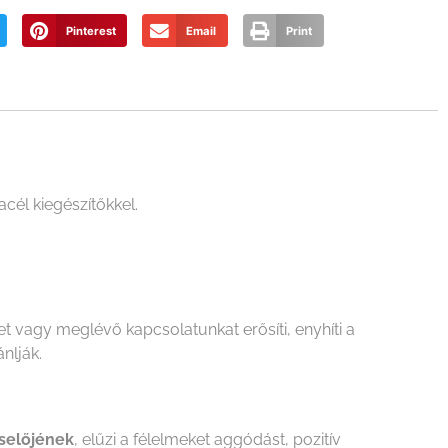
Pinterest
Email
Print
él kiegészítőkkel.
 vagy meglévő kapcsolatunkat erősíti, enyhíti a
nlják.
iselőjének
, elűzi a félelmeket aggódást, pozitív