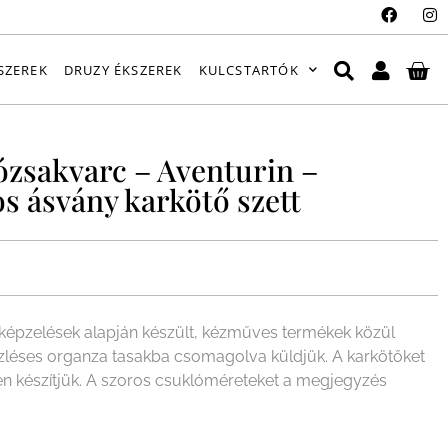
SZEREK
DRUZY ÉKSZEREK
KULCSTARTÓK
ózsakvarc – Aventurin –
s ásvány karkötő szett
épzelések alapján készült, kézműves termékek közül
ízléses organza tasakba csomagolva küldjük. A karkötőket
en készítjük. A szoros csuklóméreteket a megjegyzés