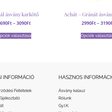
ál ásvány karkötő
Achát – Gránát ásván
690
Ft
–
3090
Ft
2990
Ft
–
3190
pciók választása
Opciók választá
I INFORMÁCIÓ
HASZNOS INFORMÁCI
rződési Feltételek
Ásvány kalauz
Tájékoztató
Rólunk
át
Gy.I.K.