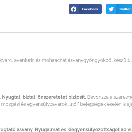
Facebook
Twitter
varc, aventurin és mohaachát ásványgyöngyökből készült, ac
 Nyugtat, biztat, önszeretetet biztosít.
Bevonzza a szerelmet
k, mozgási és egyensúlyzavarok, „női” betegségek esetén is ajá
nyugtató ásvány. Nyugalmat és kiegyensúlyozottságot ad v