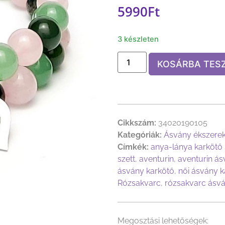
5990
Ft
3 készleten
KOSÁRBA TES
Cikkszám:
34020190105
Kategóriák:
Ásvány ékszere
Címkék:
anya-lánya karkötő 
szett
,
aventurin
,
aventurin ás
ásvány karkötő
,
női ásvány k
Rózsakvarc
,
rózsakvarc ásvá
Megosztási lehetőségek: