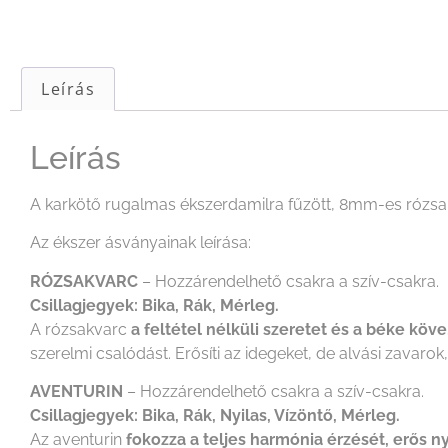
Leírás
Leírás
A karkötő rugalmas ékszerdamilra fűzött, 8mm-es rózsak
Az ékszer ásványainak leírása:
RÓZSAKVARC
– Hozzárendelhető csakra a szív-csakra.
Csillagjegyek: Bika, Rák, Mérleg.
A rózsakvarc
a feltétel nélküli szeretet és a béke köve.
szerelmi csalódást. Erősíti az idegeket, de alvási zavaro
AVENTURIN
– Hozzárendelhető csakra a szív-csakra.
Csillagjegyek: Bika, Rák, Nyilas, Vízöntő, Mérleg.
Az aventurin
fokozza a teljes harmónia érzését, erős 