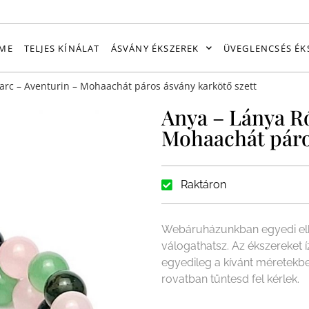
ME
TELJES KÍNÁLAT
ÁSVÁNY ÉKSZEREK
ÜVEGLENCSÉS ÉK
arc – Aventurin – Mohaachát páros ásvány karkötő szett
Anya – Lánya R
Mohaachát páro
Raktáron
Webáruházunkban egyedi elk
válogathatsz. Az ékszereket 
egyedileg a kívánt méretekb
rovatban tüntesd fel kérlek.