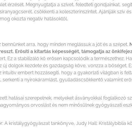
t érzését. Megnyugtatja a szívet, feledteti gondjainkat, segít
 zsíranyagcserét, csökkenti a koleszterinszintet. Ajánlják szív
zmog okozta negatív hatásoktól.
esz bennünket arra, hogy minden meglássuk a jót és a szépet.
N
resszt.
Erősíti a kitartás képességét, támogatja az önkifej
ert. Ez a stabilizáló kő erősen kapcsolódik a természethez. H
új dolgok kezdete és gazdagság köve, vonzza a bőséget. Ez a 
 intuitív embert hozzásegíti, hogy a gyakorlati világban is fel
zert, serkenti a nyirokáramlást, gyulladáscsökkentő valamint e
ezett hatásai szerepelnek, melyeket ásványokkal foglalkozó 
i a hagyományos orvoslást és nem minősülnek gyógyászati es
r: A kristálygyógyászat tankönyve, Judy Hall: Kristálybiblia kö