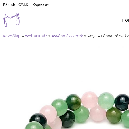
Rólunk
GY.I.K.
Kapcsolat
HO
Kezdőlap
»
Webáruház
»
Ásvány ékszerek
»
Anya – Lánya Rózsakv