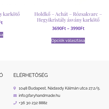
y karkötő
Holdkő – Achát – Rózsakvarc –
Hegyikristály ásvány karkötő
Ft
3690
Ft
–
3990
Ft
sa
Opciók választása
Ó
ELÉRHETŐSÉG
1048 Budapest, Nádasdy Kálmán utca 27.2/5.
info@faryhandmade.hu
+36 30 232 8882