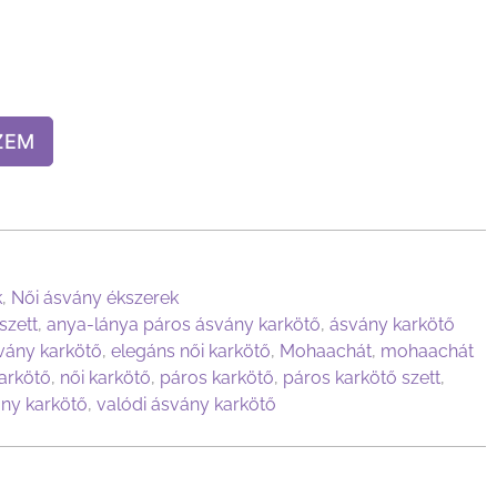
ZEM
k
,
Női ásvány ékszerek
szett
,
anya-lánya páros ásvány karkötő
,
ásvány karkötő
vány karkötő
,
elegáns női karkötő
,
Mohaachát
,
mohaachát
arkötő
,
női karkötő
,
páros karkötő
,
páros karkötő szett
,
ny karkötő
,
valódi ásvány karkötő