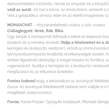
életszemléletre ösztönöz, növeli az empátia és a könyörüle
védi az aurát
. Jól hat a bőrre, az emésztésre, serkenti a
Véd a geopatikus stressz ellen és az elektromágneses s
MOHAACHÁT
– Hozzárendelhető csakra a szív-csakra.
Csillagjegyek: Ikrek, Rák, Bika.
Úgy tartják a mohaachát felfrissíti a lelket és képessé t
bizalom és a remény érzését.
Oldja a félelmeket és a st
keringési és kiválasztó rendszert, erősíti az immunrendsz
környezetszennyezés kiváltotta érzékenységek esetén. Az 
ember figyelmét ráirányítja a megérzéseire és fordítva, az
regenerációt, tisztítja a keringési és a kiválasztó rends
megfázásra és az influenza tüneteire.
Fontos tudnod
,hogy a leírásokban az ásványok feltétel
össze. Az ásványok feltételezett hatásai nem váltják k
megfelelő szakorvoshoz.
Forrás:
Karen Frazier: Gyógyító kristályok, Michael Gienge