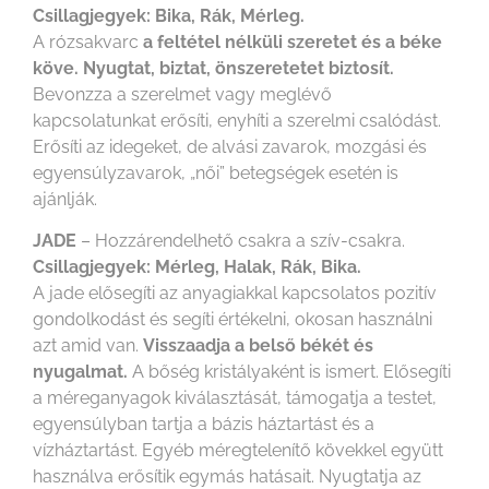
Csillagjegyek: Bika, Rák, Mérleg.
A rózsakvarc
a feltétel nélküli szeretet és a béke
köve. Nyugtat, biztat, önszeretetet biztosít.
Bevonzza a szerelmet vagy meglévő
kapcsolatunkat erősíti, enyhíti a szerelmi csalódást.
Erősíti az idegeket, de alvási zavarok, mozgási és
egyensúlyzavarok, „női” betegségek esetén is
ajánlják.
JADE
– Hozzárendelhető csakra a szív-csakra.
Csillagjegyek: Mérleg, Halak, Rák, Bika.
A jade elősegíti az anyagiakkal kapcsolatos pozitív
gondolkodást és segíti értékelni, okosan használni
azt amid van.
Visszaadja a belső békét és
nyugalmat.
A bőség kristályaként is ismert. Elősegíti
a méreganyagok kiválasztását, támogatja a testet,
egyensúlyban tartja a bázis háztartást és a
vízháztartást. Egyéb méregtelenítő kövekkel együtt
használva erősítik egymás hatásait. Nyugtatja az