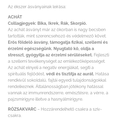
Az ékszer ásványainak leírása:
ACHÁT
Csillagjegyek: Bika, Ikrek, Rák, Skorpió.
Az achát ásványt már az ókorban is nagy becsben
tartották, mint szerencsehozó és védelmező követ.
Erős földelő ásvány, támogatja fizikai, szellemi és
érzelmi egészségünk. Nyugtató kő, oldja a
stresszt, gyógyítja az érzelmi sérüléseket.
Fejleszti
a szellemi tevékenységet az emlékezőképességet.
Az achát elnyeli a negatív energiákat, segíti a
spirituális fejlődést,
védi és tisztítja az aurát.
Hatása
rendkívül sokoldalú, fajtái egyedi tulajdonságokkal
rendelkeznek. Általánosságban jótékony hatással
vannak az immunrendszerre, emésztésre, a vérre, a
pajzsmirigyre illetve a hasnyálmirigyre.
RÓZSAKVARC
– Hozzárendelhető csakra a szív-
csakra.