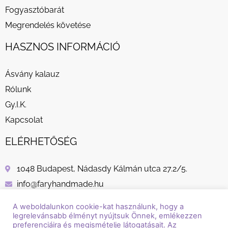
Fogyasztóbarát
Megrendelés követése
HASZNOS INFORMÁCIÓ
Ásvány kalauz
Rólunk
Gy.I.K.
Kapcsolat
ELÉRHETŐSÉG
1048 Budapest, Nádasdy Kálmán utca 27.2/5.
info@faryhandmade.hu
+36 30 232 8882
A weboldalunkon cookie-kat használunk, hogy a
legrelevánsabb élményt nyújtsuk Önnek, emlékezzen
preferenciáira és megismételje látogatásait. Az