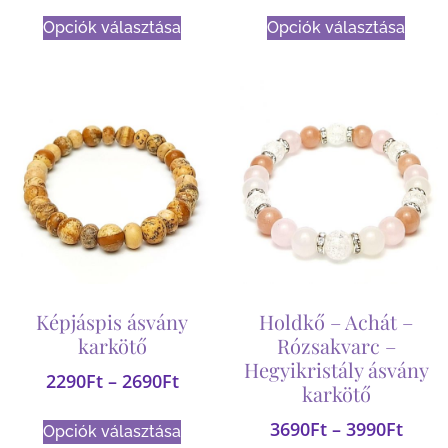
Opciók választása
Opciók választása
Képjáspis ásvány
Holdkő – Achát –
karkötő
Rózsakvarc –
Hegyikristály ásvány
2290
Ft
–
2690
Ft
karkötő
3690
Ft
–
3990
Ft
Opciók választása