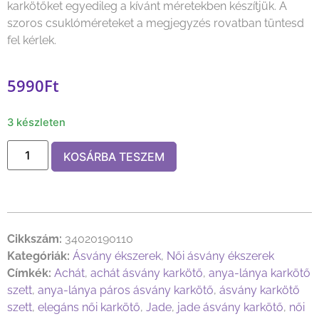
karkötőket egyedileg a kívánt méretekben készítjük. A
szoros csuklóméreteket a megjegyzés rovatban tüntesd
fel kérlek.
5990
Ft
3 készleten
KOSÁRBA TESZEM
Cikkszám:
34020190110
Kategóriák:
Ásvány ékszerek
,
Női ásvány ékszerek
Címkék:
Achát
,
achát ásvány karkötő
,
anya-lánya karkötő
szett
,
anya-lánya páros ásvány karkötő
,
ásvány karkötő
szett
,
elegáns női karkötő
,
Jade
,
jade ásvány karkötő
,
női