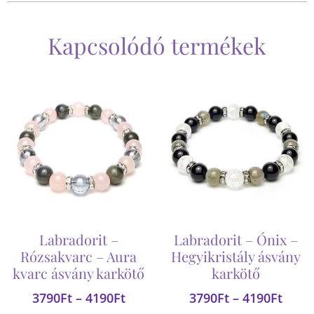
Kapcsolódó termékek
Labradorit –
Labradorit – Ónix –
Rózsakvarc – Aura
Hegyikristály ásvány
kvarc ásvány karkötő
karkötő
3790
Ft
–
4190
Ft
3790
Ft
–
4190
Ft