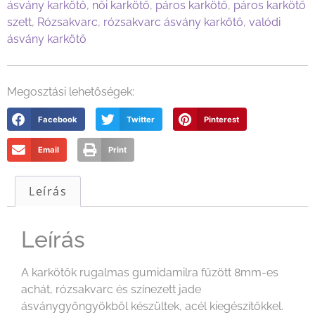
ásvány karkötő
,
női karkötő
,
páros karkötő
,
páros karkötő
szett
,
Rózsakvarc
,
rózsakvarc ásvány karkötő
,
valódi
ásvány karkötő
Megosztási lehetőségek:
Facebook
Twitter
Pinterest
Email
Print
Leírás
Leírás
A karkötők rugalmas gumidamilra fűzött 8mm-es
achát, rózsakvarc és színezett jade
ásványgyöngyökből készültek, acél kiegészítőkkel.